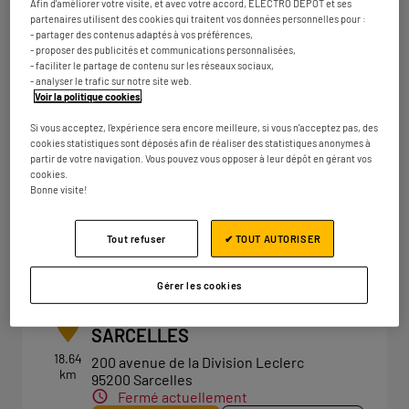
Afin d'améliorer votre visite, et avec votre accord, ELECTRO DEPOT et ses
Fermé actuellement
partenaires utilisent des cookies qui traitent vos données personnelles pour :
- partager des contenus adaptés à vos préférences,
Numéro
Plus d'infos
- proposer des publicités et communications personnalisées,
- faciliter le partage de contenu sur les réseaux sociaux,
- analyser le trafic sur notre site web.
Voir la politique cookies
.
ELECTRO DEPOT PARIS -
4
Si vous acceptez, l'expérience sera encore meilleure, si vous n'acceptez pas, des
BAGNOLET
cookies statistiques sont déposés afin de réaliser des statistiques anonymes à
partir de votre navigation. Vous pouvez vous opposer à leur dépôt en gérant vos
17.07
26 Avenue du Général de Gaulle
cookies.
km
93170 Bagnolet
Bonne visite!
Fermé actuellement
Numéro
Plus d'infos
Tout refuser
✔ TOUT AUTORISER
Gérer les cookies
ELECTRO DEPOT PARIS -
5
SARCELLES
18.64
200 avenue de la Division Leclerc
km
95200 Sarcelles
Fermé actuellement