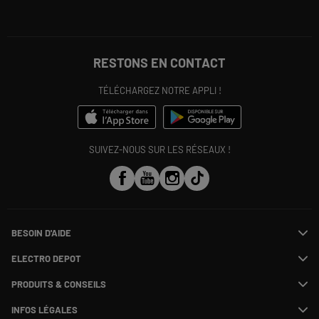
RESTONS EN CONTACT
TÉLÉCHARGEZ NOTRE APPLI !
SUIVEZ-NOUS SUR LES RÉSEAUX !
BESOIN D'AIDE
Contactez-nous
ELECTRO DEPOT
Suivre ma commande
Modifier ou annuler ma commande
PRODUITS & CONSEILS
SAV
Qui sommes nous ?
Payer en plusieurs fois
Nos marques
Rejoignez-nous !
INFOS LÉGALES
Information phishing
Les avis du site