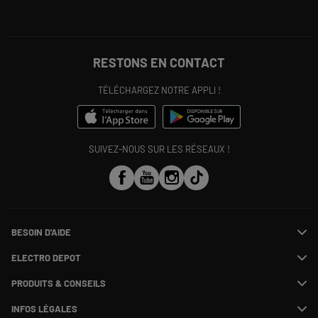
RESTONS EN CONTACT
TÉLÉCHARGEZ NOTRE APPLI !
SUIVEZ-NOUS SUR LES RÉSEAUX !
BESOIN D'AIDE
Contactez-nous
ELECTRO DEPOT
Suivre ma commande
Modifier ou annuler ma commande
PRODUITS & CONSEILS
SAV
Qui sommes nous ?
Payer en plusieurs fois
Nos marques
Rejoignez-nous !
INFOS LÉGALES
Information phishing
Les avis du site