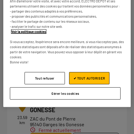
Afin d'améliorer votre visite, et avec votre accord, ELECTRO DEPOT et ses
Fermé actuellement
partenaires utilisent des cookies qui traitent vos données personnelles pour :
- partager des contenus adaptés à vos préférences,
Numéro
Plus d'infos
- proposer des publicités et communications personnalisées,
- faciliter le partage de contenu sur les réseaux sociaux,
- analyser le trafic sur notre site web.
Voir la politique cookies
.
ELECTRO DEPOT PARIS -
4
Si vous acceptez, l'expérience sera encore meilleure, si vous n'acceptez pas, des
BAGNOLET
cookies statistiques sont déposés afin de réaliser des statistiques anonymes à
partir de votre navigation. Vous pouvez vous opposer à leur dépôt en gérant vos
21.26
26 Avenue du Général de Gaulle
cookies.
km
93170 Bagnolet
Bonne visite!
Fermé actuellement
Numéro
Plus d'infos
Tout refuser
✔ TOUT AUTORISER
Gérer les cookies
ELECTRO DEPOT GARGES-LES-
5
GONESSE
23.59
ZAC du Pont de Pierre
km
95140 Garges lès Gonesse
Fermé actuellement