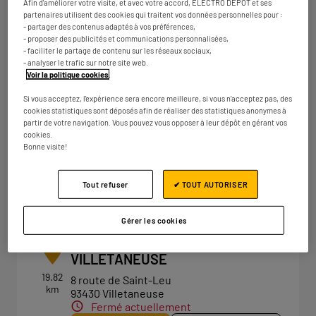
Afin d'améliorer votre visite, et avec votre accord, ELECTRO DEPOT et ses
Fermé actuellement
partenaires utilisent des cookies qui traitent vos données personnelles pour :
- partager des contenus adaptés à vos préférences,
Numéro
Plus d'infos
- proposer des publicités et communications personnalisées,
- faciliter le partage de contenu sur les réseaux sociaux,
- analyser le trafic sur notre site web.
Voir la politique cookies
.
ELECTRO DEPOT GARGES-LES-
4
Si vous acceptez, l'expérience sera encore meilleure, si vous n'acceptez pas, des
GONESSE
cookies statistiques sont déposés afin de réaliser des statistiques anonymes à
partir de votre navigation. Vous pouvez vous opposer à leur dépôt en gérant vos
16.09
ZAC du Pont de Pierre
cookies.
km
95140 Garges lès Gonesse
Bonne visite!
Fermé actuellement
Numéro
Plus d'infos
Tout refuser
✔ TOUT AUTORISER
Gérer les cookies
ELECTRO DEPOT PARIS -
5
VILLETANEUSE
19.82
8 route de Saint-Leu
km
93430 Villetaneuse
Fermé actuellement