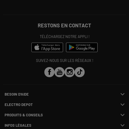
RESTONS EN CONTACT
TÉLÉCHARGEZ NOTRE APPLI !
SUIVEZ-NOUS SUR LES RÉSEAUX !
BESOIN D'AIDE
Contactez-nous
ELECTRO DEPOT
Suivre ma commande
Modifier ou annuler ma commande
PRODUITS & CONSEILS
SAV
Qui sommes nous ?
Payer en plusieurs fois
Nos marques
Rejoignez-nous !
INFOS LÉGALES
Information phishing
Les avis du site