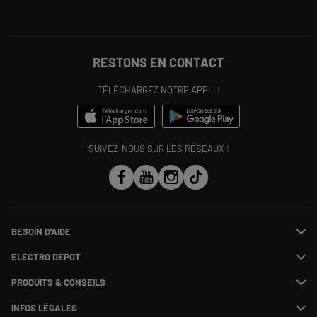
RESTONS EN CONTACT
TÉLÉCHARGEZ NOTRE APPLI !
SUIVEZ-NOUS SUR LES RÉSEAUX !
BESOIN D'AIDE
Contactez-nous
ELECTRO DEPOT
Suivre ma commande
Modifier ou annuler ma commande
PRODUITS & CONSEILS
SAV
Qui sommes nous ?
Payer en plusieurs fois
Nos marques
Rejoignez-nous !
INFOS LÉGALES
Information phishing
Les avis du site