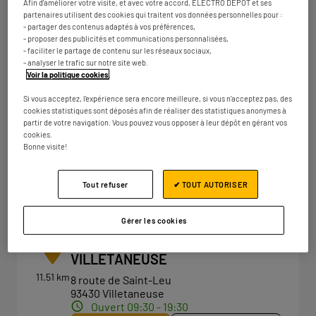
Afin d'améliorer votre visite, et avec votre accord, ELECTRO DEPOT et ses
Ouvert 09:30 - 19:30
partenaires utilisent des cookies qui traitent vos données personnelles pour :
- partager des contenus adaptés à vos préférences,
Numéro
Plus d'infos
- proposer des publicités et communications personnalisées,
- faciliter le partage de contenu sur les réseaux sociaux,
- analyser le trafic sur notre site web.
Voir la politique cookies
.
ELECTRO DEPOT PARIS -
4
Si vous acceptez, l'expérience sera encore meilleure, si vous n'acceptez pas, des
VILLEPARISIS
cookies statistiques sont déposés afin de réaliser des statistiques anonymes à
partir de votre navigation. Vous pouvez vous opposer à leur dépôt en gérant vos
11.27 km
Centre commercial de l'Ambrésis
cookies.
77270 Villeparisis
Bonne visite!
Ouvert 09:30 - 19:30
Numéro
Plus d'infos
Tout refuser
✔ TOUT AUTORISER
Gérer les cookies
ELECTRO DEPOT PARIS -
5
VILLETANEUSE
11.51 km
8 route de Saint-Leu
93430 Villetaneuse
Ouvert 09:30 - 19:30