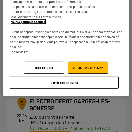
- partager des contenus adaptés à vos préférences,
Ouvert 09:30 - 20:00
- proposer des publicités et communications personnalisées,
- faciliter le partage de contenu sur les réseaux sociaux,
Numéro
Plus d'infos
- analyser le trafic sur notre site web.
Voir la politique cookies
.
Si vous acceptez, l'expérience sera encore meilleure, si vous n'acceptez pas, des
cookies statistiques sont déposés afin de réaliser des statistiques anonymes à
ELECTRO DEPOT PARIS - BRIE
4
partir de votre navigation. Vous pouvez vous opposer à leur dépôt en gérant vos
COMTE ROBERT
cookies.
Bonne visite!
22.44
Rue de la Butte aux Bergers
km
77170 Brie-Comte-Robert
Ouvert 10:00 - 12:30 et 14:00 - 19:30
Tout refuser
✔ TOUT AUTORISER
Numéro
Plus d'infos
Gérer les cookies
ELECTRO DEPOT GARGES-LES-
5
GONESSE
23.04
ZAC du Pont de Pierre
km
95140 Garges lès Gonesse
Ouvert 10:00 - 12:30 et 14:00 - 19:30