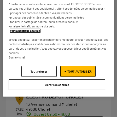
18 rue de l'Atlantique
km
Afin d'améliorer votre visite, et avec votre accord, ELECTRO DEPOT et ses
44115 Basse-Goulaine
partenaires utilisent des cookies qui traitent vos données personnelles pour :
Ouvert 09:30 - 19:30
- partager des contenus adaptés à vos préférences,
- proposer des publicités et communications personnalisées,
Numéro
Plus d'infos
- faciliter le partage de contenu sur les réseaux sociaux,
- analyser le trafic sur notre site web.
Voir la politique cookies
.
Si vous acceptez, l'expérience sera encore meilleure, si vous n'acceptez pas, des
ELECTRO DEPOT NANTES -
2
cookies statistiques sont déposés afin de réaliser des statistiques anonymes à
ORVAULT
partir de votre navigation. Vous pouvez vous opposer à leur dépôt en gérant vos
cookies.
32.29
380 route de Vannes
Bonne visite!
km
44700 Orvault
Ouvert 09:30 - 19:30
Tout refuser
✔ TOUT AUTORISER
Numéro
Plus d'infos
Gérer les cookies
ELECTRO DEPOT CHOLET
3
13 Avenue Edmond Michelet
49300 Cholet
37.82
km
Ouvert 09:30 - 19:00