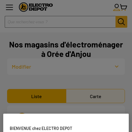
Nos magasins d'électroménager
à Orée d'Anjou
Modifier
Liste
Carte
ELECTRO DEPOT NANTES -
1
BASSE GOULAINE
BIENVENUE chez ELECTRO DEPOT
22.72