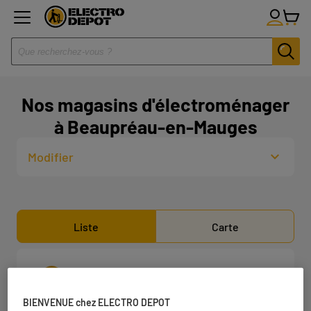
Nos magasins d'électroménager
à Beaupréau-en-Mauges
Modifier
Liste
Carte
ELECTRO DEPOT CHOLET
1
13 Avenue Edmond Michelet
BIENVENUE chez ELECTRO DEPOT
49300 Cholet
17.84