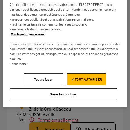
km
Fermé actuellement
Afin d'améliorer votre visite, et avec votre accord, ELECTRO DEPOT et ses
partenaires utilisent des cookies qui traitent vos données personnelles pour :
Numéro
Plus d'infos
- partager des contenus adaptés à vos préférences,
- proposer des publicités et communications personnalisées,
- faciliter le partage de contenu sur les réseaux sociaux,
- analyser le trafic sur notre site web.
Voir la politique cookies
.
ELECTRO DEPOT NANTES -
2
Si vous acceptez, l'expérience sera encore meilleure, si vous n'acceptez pas, des
BASSE GOULAINE
cookies statistiques sont déposés afin de réaliser des statistiques anonymes à
36.01
18 rue de l'Atlantique
partir de votre navigation. Vous pouvez vous opposer à leur dépôt en gérant vos
km
cookies.
44115 Basse-Goulaine
Bonne visite!
Fermé actuellement
Numéro
Plus d'infos
Tout refuser
✔ TOUT AUTORISER
Gérer les cookies
ELECTRO DEPOT ANGERS
3
ZI de la Croix Cadeau
49240 Avrillé
45.13
km
Fermé actuellement
Numéro
Plus d'infos