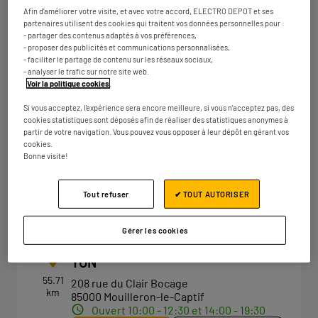
Ouvert 10:00 - 12:30 et 14:00 - 19:00
Afin d'améliorer votre visite, et avec votre accord, ELECTRO DEPOT et ses
partenaires utilisent des cookies qui traitent vos données personnelles pour :
Numéro
Plus d'infos
- partager des contenus adaptés à vos préférences,
- proposer des publicités et communications personnalisées,
- faciliter le partage de contenu sur les réseaux sociaux,
- analyser le trafic sur notre site web.
Voir la politique cookies
.
ELECTRO DEPOT NANTES -
2
Si vous acceptez, l'expérience sera encore meilleure, si vous n'acceptez pas, des
BASSE GOULAINE
cookies statistiques sont déposés afin de réaliser des statistiques anonymes à
47.4 km
18 rue de l'Atlantique
partir de votre navigation. Vous pouvez vous opposer à leur dépôt en gérant vos
cookies.
44115 Basse-Goulaine
Bonne visite!
Ouvert 10:00 - 12:30 et 14:00 - 19:30
Numéro
Plus d'infos
Tout refuser
✔ TOUT AUTORISER
Gérer les cookies
ELECTRO DEPOT LA ROCHE SUR
3
YON
55.71
208 rue du Clair Bocage
km
85000 Mouilleron-le-Captif
Ouvert 10:00 - 12:30 et 14:00 - 19:30