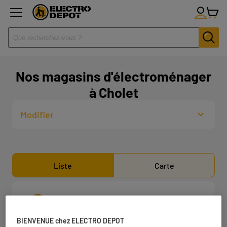
Nos magasins d'électroménager
à Cholet
Modifier
Liste
Carte
ELECTRO DEPOT CHOLET
1
13 Avenue Edmond Michelet
BIENVENUE chez ELECTRO DEPOT
49300 Cholet
4.39 km