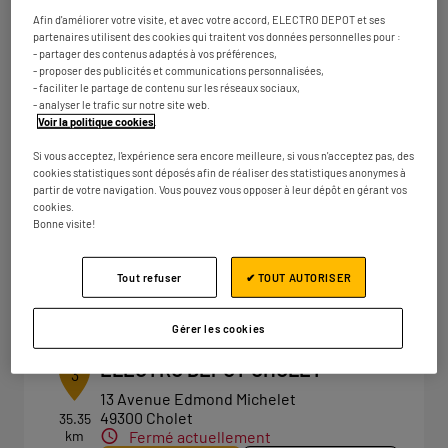
18 rue de l'Atlantique
km
44115 Basse-Goulaine
Afin d'améliorer votre visite, et avec votre accord, ELECTRO DEPOT et ses
Fermé actuellement
partenaires utilisent des cookies qui traitent vos données personnelles pour :
- partager des contenus adaptés à vos préférences,
Numéro
Plus d'infos
- proposer des publicités et communications personnalisées,
- faciliter le partage de contenu sur les réseaux sociaux,
- analyser le trafic sur notre site web.
Voir la politique cookies
.
ELECTRO DEPOT LA ROCHE SUR
Si vous acceptez, l'expérience sera encore meilleure, si vous n'acceptez pas, des
2
cookies statistiques sont déposés afin de réaliser des statistiques anonymes à
YON
partir de votre navigation. Vous pouvez vous opposer à leur dépôt en gérant vos
31.02
cookies.
208 rue du Clair Bocage
km
Bonne visite!
85000 Mouilleron-le-Captif
Fermé actuellement
Tout refuser
✔ TOUT AUTORISER
Numéro
Plus d'infos
Gérer les cookies
ELECTRO DEPOT CHOLET
3
13 Avenue Edmond Michelet
49300 Cholet
35.35
km
Fermé actuellement