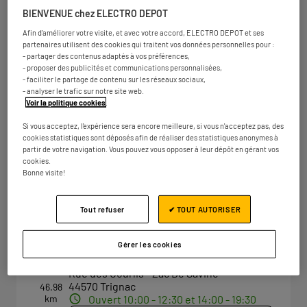
380 route de Vannes
44700 Orvault
BIENVENUE chez ELECTRO DEPOT
Ouvert 10:00 - 12:30 et 14:00 - 19:30
Afin d'améliorer votre visite, et avec votre accord, ELECTRO DEPOT et ses
partenaires utilisent des cookies qui traitent vos données personnelles pour :
Numéro
Plus d'infos
- partager des contenus adaptés à vos préférences,
- proposer des publicités et communications personnalisées,
- faciliter le partage de contenu sur les réseaux sociaux,
- analyser le trafic sur notre site web.
Voir la politique cookies
.
ELECTRO DEPOT NANTES -
2
BASSE GOULAINE
Si vous acceptez, l'expérience sera encore meilleure, si vous n'acceptez pas, des
cookies statistiques sont déposés afin de réaliser des statistiques anonymes à
12.18 km
18 rue de l'Atlantique
partir de votre navigation. Vous pouvez vous opposer à leur dépôt en gérant vos
44115 Basse-Goulaine
cookies.
Ouvert 10:00 - 12:30 et 14:00 - 19:30
Bonne visite!
Numéro
Plus d'infos
Tout refuser
✔ TOUT AUTORISER
Gérer les cookies
ELECTRO DEPOT SAINT-NAZAIRE
3
Rue des Courlis - Zac De Savine
44570 Trignac
46.98
km
Ouvert 10:00 - 12:30 et 14:00 - 19:30