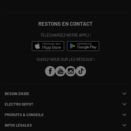
RESTONS EN CONTACT
TÉLÉCHARGEZ NOTRE APPLI !
SUIVEZ-NOUS SUR LES RÉSEAUX !
BESOIN D'AIDE
Contactez-nous
ELECTRO DEPOT
Suivre ma commande
Modifier ou annuler ma commande
PRODUITS & CONSEILS
SAV
Qui sommes nous ?
Payer en plusieurs fois
Nos marques
Rejoignez-nous !
INFOS LÉGALES
Information phishing
Les avis du site
Nos engagements RSE