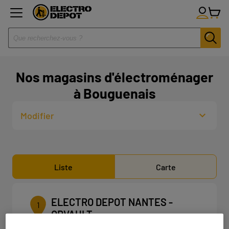
Nos magasins d'électroménager
à Bouguenais
Modifier
Liste
Carte
ELECTRO DEPOT NANTES -
1
ORVAULT
9.57 km