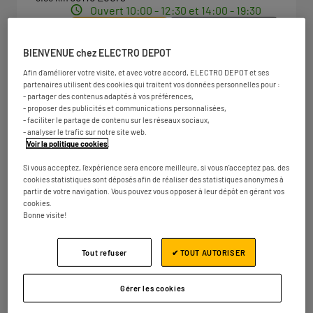
Ouvert 10:00 - 12:30 et 14:00 - 19:30
Numéro
Plus d'infos
BIENVENUE chez ELECTRO DEPOT
Afin d'améliorer votre visite, et avec votre accord, ELECTRO DEPOT et ses
partenaires utilisent des cookies qui traitent vos données personnelles pour :
ELECTRO DEPOT LILLE -
2
- partager des contenus adaptés à vos préférences,
CAPINGHEM
- proposer des publicités et communications personnalisées,
- faciliter le partage de contenu sur les réseaux sociaux,
10.12
Rue de la Zamin
- analyser le trafic sur notre site web.
km
59160 Capinghem
Voir la politique cookies
.
Ouvert 10:00 - 12:30 et 14:00 - 19:30
Si vous acceptez, l'expérience sera encore meilleure, si vous n'acceptez pas, des
Numéro
Plus d'infos
cookies statistiques sont déposés afin de réaliser des statistiques anonymes à
partir de votre navigation. Vous pouvez vous opposer à leur dépôt en gérant vos
cookies.
Bonne visite!
ELECTRO DEPOT LILLE - FACHES
3
Tout refuser
✔ TOUT AUTORISER
THUMESNIL
10.96
1 route de Vendeville
km
Gérer les cookies
59155 Faches-Thumesnil
Ouvert 10:00 - 12:30 et 14:00 - 19:30