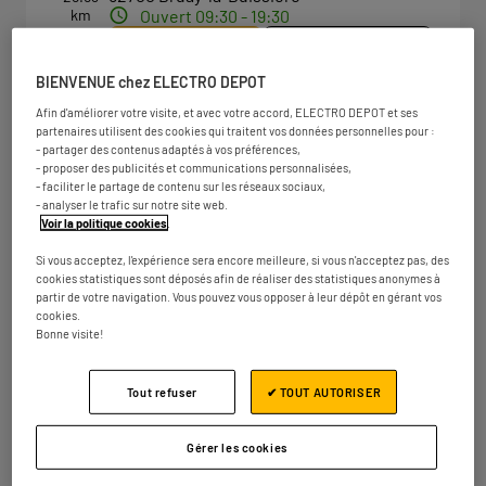
km
Ouvert 09:30 - 19:30
Numéro
Plus d'infos
BIENVENUE chez ELECTRO DEPOT
Afin d'améliorer votre visite, et avec votre accord, ELECTRO DEPOT et ses
partenaires utilisent des cookies qui traitent vos données personnelles pour :
ELECTRO DEPOT LILLE -
2
- partager des contenus adaptés à vos préférences,
CAPINGHEM
- proposer des publicités et communications personnalisées,
- faciliter le partage de contenu sur les réseaux sociaux,
32.12
Rue de la Zamin
- analyser le trafic sur notre site web.
km
59160 Capinghem
Voir la politique cookies
.
Ouvert 09:30 - 19:30
Si vous acceptez, l'expérience sera encore meilleure, si vous n'acceptez pas, des
Numéro
Plus d'infos
cookies statistiques sont déposés afin de réaliser des statistiques anonymes à
partir de votre navigation. Vous pouvez vous opposer à leur dépôt en gérant vos
cookies.
Bonne visite!
ELECTRO DEPOT DUNKERQUE
3
Tout refuser
✔ TOUT AUTORISER
399 rue du Kruysbellaert
59640 Dunkerque
36.3 km
Ouvert 09:30 - 19:00
Gérer les cookies
Numéro
Plus d'infos