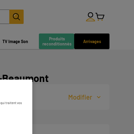
Produits
TV Image Son
Arrivages
reconditionnés
n-Beaumont
Modifier
qui traitent vos