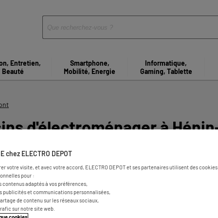
on, Entretien,
Smartphone,
Informatique,
Beauté
Mobilité, Energie
Gaming, Tablette
ont
ins d'électroménager à Héni
E chez ELECTRO DEPOT
nt
rer votre visite, et avec votre accord, ELECTRO DEPOT et ses partenaires utilisent des cookies 
onnelles pour :
s contenus adaptés à vos préférences,
es publicités et communications personnalisées,
e partage de contenu sur les réseaux sociaux,
trafic sur notre site web.
tique cookies
.