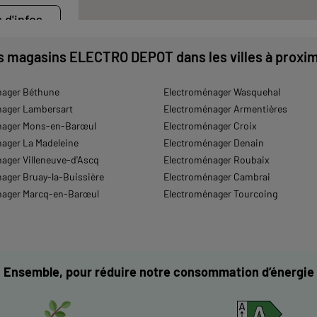
 d'infos
s magasins ELECTRO DEPOT dans les villes à proxim
RS
nager Béthune
Electroménager Wasquehal
nager Lambersart
Electroménager Armentières
nager Mons-en-Barœul
Electroménager Croix
ager La Madeleine
Electroménager Denain
 d'infos
ager Villeneuve-d'Ascq
Electroménager Roubaix
ager Bruay-la-Buissière
Electroménager Cambrai
nager Marcq-en-Barœul
Electroménager Tourcoing
NES
Ensemble, pour réduire notre consommation d’énergie
 d'infos