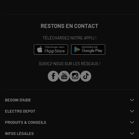
RESTONS EN CONTACT
TÉLÉCHARGEZ NOTRE APPLI !
SUIVEZ-NOUS SUR LES RÉSEAUX !
BESOIN D'AIDE
Contactez-nous
ELECTRO DEPOT
Suivre ma commande
Modifier ou annuler ma commande
PRODUITS & CONSEILS
SAV
Qui sommes nous ?
Payer en plusieurs fois
Nos marques
Rejoignez-nous !
INFOS LÉGALES
Information phishing
Les avis du site
Nos engagements RSE