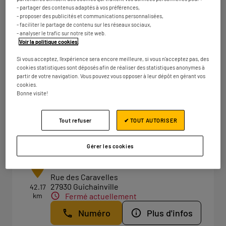
Fermé actuellement
- partager des contenus adaptés à vos préférences,
- proposer des publicités et communications personnalisées,
Numéro
Plus d'infos
- faciliter le partage de contenu sur les réseaux sociaux,
- analyser le trafic sur notre site web.
Voir la politique cookies
.
Si vous acceptez, l'expérience sera encore meilleure, si vous n'acceptez pas, des
ELECTRO DEPOT BARENTIN
cookies statistiques sont déposés afin de réaliser des statistiques anonymes à
2
partir de votre navigation. Vous pouvez vous opposer à leur dépôt en gérant vos
Route de Malzaize
cookies.
76480 ROUMARE
18.33
Bonne visite!
km
Fermé actuellement
Numéro
Plus d'infos
Tout refuser
✔ TOUT AUTORISER
Gérer les cookies
ELECTRO DEPOT EVREUX
3
Rue des Caravelles
27930 Guichainville
42.17
km
Fermé actuellement
Numéro
Plus d'infos