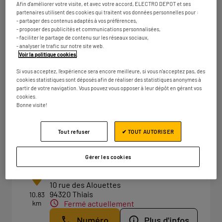
Afin d'améliorer votre visite, et avec votre accord, ELECTRO DEPOT et ses
Fermé actuellement
partenaires utilisent des cookies qui traitent vos données personnelles pour :
- partager des contenus adaptés à vos préférences,
Numéro
Plus d'infos
- proposer des publicités et communications personnalisées,
- faciliter le partage de contenu sur les réseaux sociaux,
- analyser le trafic sur notre site web.
Voir la politique cookies
.
ELECTRO DEPOT PARIS -
4
Si vous acceptez, l'expérience sera encore meilleure, si vous n'acceptez pas, des
MONTGERON
cookies statistiques sont déposés afin de réaliser des statistiques anonymes à
partir de votre navigation. Vous pouvez vous opposer à leur dépôt en gérant vos
9.59 km
ZAC Maurice Garin
cookies.
91230 Montgeron
Bonne visite!
Fermé actuellement
Numéro
Plus d'infos
Tout refuser
✔ TOUT AUTORISER
Gérer les cookies
ELECTRO DEPOT PARIS - THIAIS
5
10 rue des Alouettes
94320 Thiais
10.83
km
Fermé actuellement
Numéro
Plus d'infos