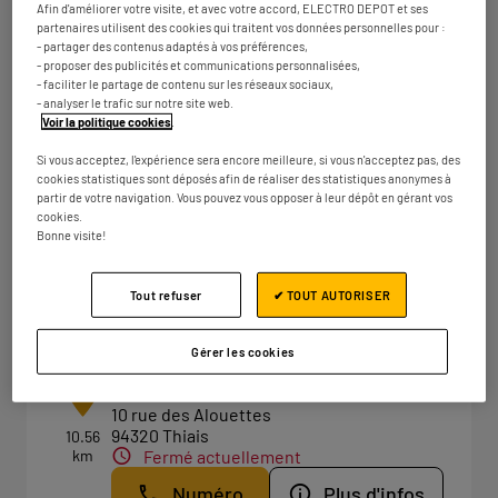
Afin d'améliorer votre visite, et avec votre accord, ELECTRO DEPOT et ses
Fermé actuellement
partenaires utilisent des cookies qui traitent vos données personnelles pour :
- partager des contenus adaptés à vos préférences,
Numéro
Plus d'infos
- proposer des publicités et communications personnalisées,
- faciliter le partage de contenu sur les réseaux sociaux,
- analyser le trafic sur notre site web.
Voir la politique cookies
.
ELECTRO DEPOT PARIS - SAULX
4
Si vous acceptez, l'expérience sera encore meilleure, si vous n'acceptez pas, des
LES CHARTREUX
cookies statistiques sont déposés afin de réaliser des statistiques anonymes à
partir de votre navigation. Vous pouvez vous opposer à leur dépôt en gérant vos
8.57 km
2 avenue Salvador Allende
cookies.
91160 Saulx-les-Chartreux
Bonne visite!
Fermé actuellement
Numéro
Plus d'infos
Tout refuser
✔ TOUT AUTORISER
Gérer les cookies
ELECTRO DEPOT PARIS - THIAIS
5
10 rue des Alouettes
94320 Thiais
10.56
km
Fermé actuellement
Numéro
Plus d'infos