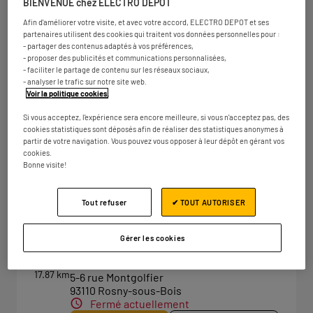
BIENVENUE chez ELECTRO DEPOT
Fermé actuellement
Afin d'améliorer votre visite, et avec votre accord, ELECTRO DEPOT et ses
Numéro
Plus d'infos
partenaires utilisent des cookies qui traitent vos données personnelles pour :
- partager des contenus adaptés à vos préférences,
- proposer des publicités et communications personnalisées,
- faciliter le partage de contenu sur les réseaux sociaux,
- analyser le trafic sur notre site web.
ELECTRO DEPOT PARIS -
Voir la politique cookies
.
4
VILLETANEUSE
Si vous acceptez, l'expérience sera encore meilleure, si vous n'acceptez pas, des
15.71 km
8 route de Saint-Leu
cookies statistiques sont déposés afin de réaliser des statistiques anonymes à
partir de votre navigation. Vous pouvez vous opposer à leur dépôt en gérant vos
93430 Villetaneuse
cookies.
Fermé aujourd'hui
Bonne visite!
Numéro
Plus d'infos
Tout refuser
✔ TOUT AUTORISER
ELECTRO DEPOT PARIS - ROSNY
Gérer les cookies
5
SOUS BOIS
17.87 km
5-6 rue Montgolfier
93110 Rosny-sous-Bois
Fermé actuellement