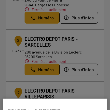
ZAC du Pont de Pierre
95140 Garges lès Gonesse
Fermé actuellement
Numéro
Plus d'infos
ELECTRO DEPOT PARIS -
2
SARCELLES
11.43 km
200 avenue de la Division Leclerc
95200 Sarcelles
Fermé actuellement
Numéro
Plus d'infos
ELECTRO DEPOT PARIS -
3
VILLEPARISIS
14.21
Centre commercial de l'Ambrésis
km
77270 Villeparisis