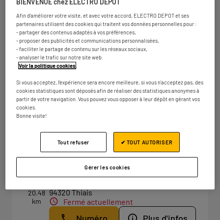
BIENVENUE chez ELECTRO DEPOT
Fermé actuellement
Afin d'améliorer votre visite, et avec votre accord, ELECTRO DEPOT et ses
Numéro
Plus d'infos
partenaires utilisent des cookies qui traitent vos données personnelles pour :
- partager des contenus adaptés à vos préférences,
- proposer des publicités et communications personnalisées,
- faciliter le partage de contenu sur les réseaux sociaux,
- analyser le trafic sur notre site web.
ELECTRO DEPOT PARIS - SAULX
Voir la politique cookies
.
4
LES CHARTREUX
Si vous acceptez, l'expérience sera encore meilleure, si vous n'acceptez pas, des
20.46
2 avenue Salvador Allende
cookies statistiques sont déposés afin de réaliser des statistiques anonymes à
km
partir de votre navigation. Vous pouvez vous opposer à leur dépôt en gérant vos
91160 Saulx-les-Chartreux
cookies.
Fermé actuellement
Bonne visite!
Numéro
Plus d'infos
Tout refuser
✔ TOUT AUTORISER
ELECTRO DEPOT PARIS - THIAIS
Gérer les cookies
5
10 rue des Alouettes
94320 Thiais
20.48
km
Fermé actuellement
Numéro
Plus d'infos