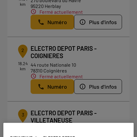
270 boulevard du Havre
km
95220 Herblay
Fermé actuellement
Numéro
Plus d'infos
ELECTRO DEPOT PARIS -
2
COIGNIERES
18.24
44 route Nationale 10
km
78310 Coignières
Fermé actuellement
Numéro
Plus d'infos
ELECTRO DEPOT PARIS -
3
VILLETANEUSE
18.86
8 route de Saint-Leu
km
93430 Villetaneuse