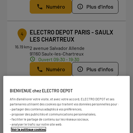
Numéro
Plus d'infos
ELECTRO DEPOT PARIS - SAULX
4
LES CHARTREUX
16.19 km
2 avenue Salvador Allende
91160 Saulx-les-Chartreux
Ouvert 09:30 - 19:30
Numéro
Plus d'infos
BIENVENUE chez ELECTRO DEPOT
ELECTRO DEPOT PARIS - ROSNY
5
Afin d'améliorer votre visite, et avec votre accord, ELECTRO DEPOT et ses
SOUS BOIS
partenaires utilisent des cookies qui traitent vos données personnelles pour :
18.77
- partager des contenus adaptés à vos préférences,
5-6 rue Montgolfier
km
- proposer des publicités et communications personnalisées,
93110 Rosny-sous-Bois
- faciliter le partage de contenu sur les réseaux sociaux,
Ouvert 09:30 - 19:30
- analyser le trafic sur notre site web.
Voir la politique cookies
.
Numéro
Plus d'infos