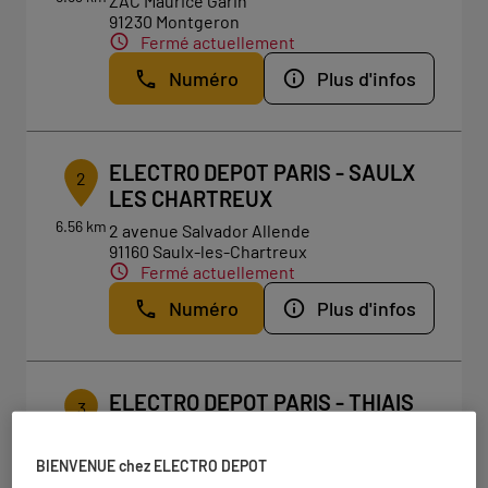
ZAC Maurice Garin
91230 Montgeron
Fermé actuellement
Numéro
Plus d'infos
ELECTRO DEPOT PARIS - SAULX
2
LES CHARTREUX
6.56 km
2 avenue Salvador Allende
91160 Saulx-les-Chartreux
Fermé actuellement
Numéro
Plus d'infos
ELECTRO DEPOT PARIS - THIAIS
3
10 rue des Alouettes
94320 Thiais
6.8 km
BIENVENUE chez ELECTRO DEPOT
Fermé actuellement