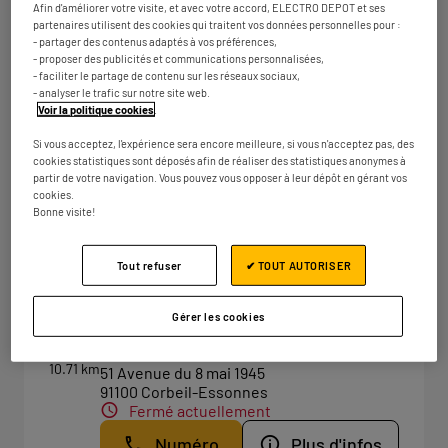
Afin d'améliorer votre visite, et avec votre accord, ELECTRO DEPOT et ses
Numéro
Plus d'infos
partenaires utilisent des cookies qui traitent vos données personnelles pour :
- partager des contenus adaptés à vos préférences,
- proposer des publicités et communications personnalisées,
- faciliter le partage de contenu sur les réseaux sociaux,
- analyser le trafic sur notre site web.
ELECTRO DEPOT PARIS - FLEURY
Voir la politique cookies
.
4
MEROGIS
Si vous acceptez, l'expérience sera encore meilleure, si vous n'acceptez pas, des
8.09 km
Rue Clément Ader
cookies statistiques sont déposés afin de réaliser des statistiques anonymes à
partir de votre navigation. Vous pouvez vous opposer à leur dépôt en gérant vos
91700 Fleury-Mérogis
cookies.
Fermé actuellement
Bonne visite!
Numéro
Plus d'infos
Tout refuser
✔ TOUT AUTORISER
ELECTRO DEPOT CORBEIL
Gérer les cookies
5
ESSONNES
10.71 km
51 Avenue du 8 mai 1945
91100 Corbeil-Essonnes
Fermé actuellement
Numéro
Plus d'infos