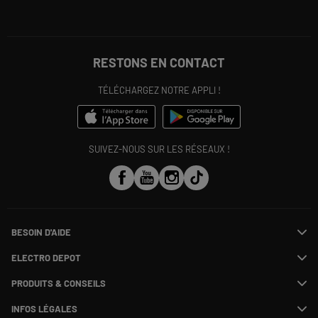
RESTONS EN CONTACT
TÉLÉCHARGEZ NOTRE APPLI !
SUIVEZ-NOUS SUR LES RÉSEAUX !
BESOIN D'AIDE
Contactez-nous
ELECTRO DEPOT
Suivre ma commande
Modifier ou annuler ma commande
PRODUITS & CONSEILS
SAV
Qui sommes nous ?
Payer en plusieurs fois
Nos marques
Rejoignez-nous !
INFOS LÉGALES
Information phishing
Les avis du site