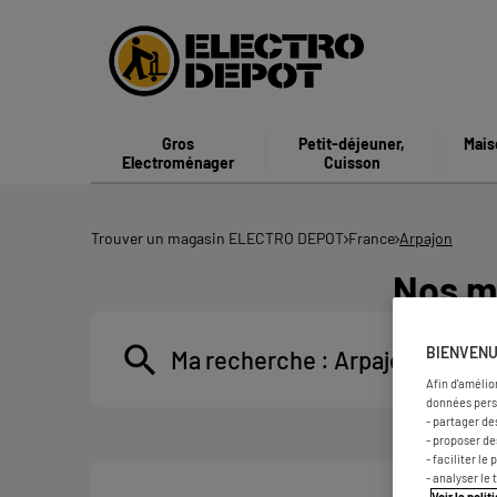
Gros
Petit-déjeuner,
Mais
Electroménager
Cuisson
Trouver un magasin ELECTRO DEPOT
France
Arpajon
Nos m
BIENVENU
Ma recherche :
Arpajon
Afin d'amélio
données pers
- partager de
- proposer d
- faciliter l
- analyser le 
Voir la poli