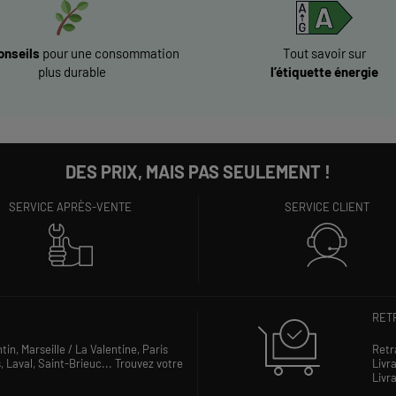
onseils
pour une consommation
Tout savoir sur
GNIERES
plus durable
l’étiquette énergie
 d'infos
DES PRIX, MAIS PAS SEULEMENT !
SERVICE APRÈS-VENTE
SERVICE CLIENT
NOLET
 d'infos
RETR
ntin,
Marseille / La Valentine,
Paris
Retr
s,
Laval,
Saint-Brieuc...
Trouvez votre
Livra
NY SOUS
Livra