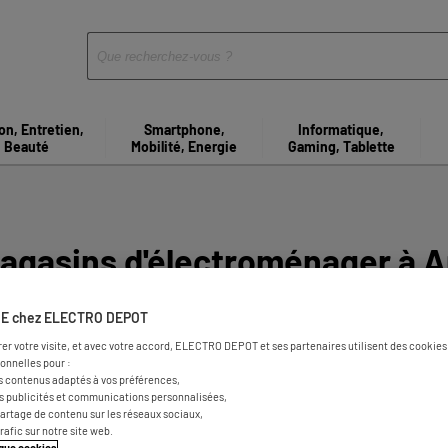
on, Entretien,
Smartphone,
Informatique,
Beauté
Mobilité, Energie
Gaming, Tablette
agasins d'électroménager à A
E chez ELECTRO DEPOT
rer votre visite, et avec votre accord, ELECTRO DEPOT et ses partenaires utilisent des cookies 
onnelles pour :
s contenus adaptés à vos préférences,
es publicités et communications personnalisées,
e partage de contenu sur les réseaux sociaux,
trafic sur notre site web.
tique cookies
.