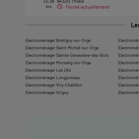
94320 Thiais
20.38
km
Fermé actuellement
Numéro
Plus
Le
Electroménager Brétigny-sur-Orge
ELECTRO DEPOT MELUN
Electromén
6
Electroménager Saint-Michel-sur-Orge
Electromén
ZAC Du Champs de Foire
Electroménager Sainte-Geneviève-des-Bois
Electromén
77000 Melun
29.16
km
Fermé actuellement
Electroménager Morsang-sur-Orge
Electromé
Electroménager Les Ulis
Electromén
Numéro
Plus
Electroménager Longjumeau
Electromé
Electroménager Viry-Châtillon
Electromén
Electroménager Grigny
Electromén
ELECTRO DEPOT PARIS - BRI
7
ROBERT
29.34
Rue de la Butte aux Bergers
km
77170 Brie-Comte-Robert
Fermé actuellement
Numéro
Plus