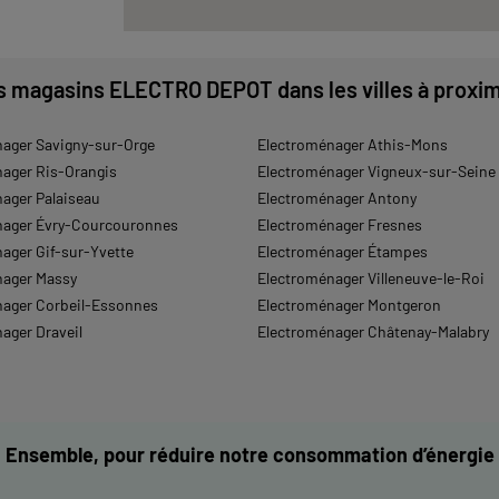
 d'infos
s magasins ELECTRO DEPOT dans les villes à proxim
ager Savigny-sur-Orge
Electroménager Athis-Mons
ager Ris-Orangis
Electroménager Vigneux-sur-Seine
ager Palaiseau
Electroménager Antony
nager Évry-Courcouronnes
Electroménager Fresnes
ager Gif-sur-Yvette
Electroménager Étampes
 d'infos
nager Massy
Electroménager Villeneuve-le-Roi
ager Corbeil-Essonnes
Electroménager Montgeron
ager Draveil
Electroménager Châtenay-Malabry
E COMTE
Ensemble, pour réduire notre consommation d’énergie
 d'infos