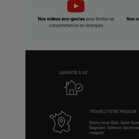
Nos vidéos éco-gestes
pour limiter sa
Nos c
ELECTRO DEPOT PARIS - COI
8
consommation en énergies
44 route Nationale 10
78310 Coignières
29.4 km
Fermé actuellement
Numéro
Plus
GARANTIE À VIE
ELECTRO DEPOT PARIS - BAG
9
26 Avenue du Général de Gaulle
93170 Bagnolet
33.12
km
Fermé actuellement
Numéro
Plus
TROUVEZ VOTRE MAGASIN
Rosny-sous-Bois,
Saint-Que
Bagnolet,
Valence,
Varenne
ELECTRO DEPOT PARIS - ROS
magasin
10