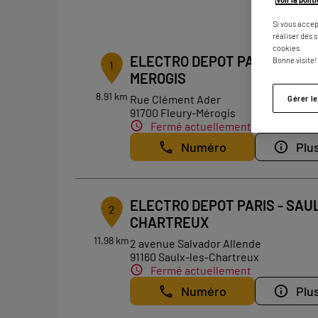
1
Si vous accep
réaliser des 
cookies.
ELECTRO DEPOT PARIS - FLE
Bonne visite!
1
MEROGIS
8.91 km
Rue Clément Ader
Gérer l
91700 Fleury-Mérogis
Fermé actuellement
Numéro
Plus
ELECTRO DEPOT PARIS - SAU
2
CHARTREUX
11.98 km
2 avenue Salvador Allende
91160 Saulx-les-Chartreux
Fermé actuellement
Numéro
Plus