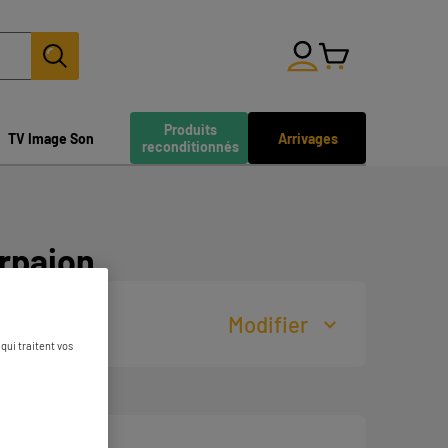
Produits
TV Image Son
Arrivages
reconditionnés
rpajon
Modifier
qui traitent vos