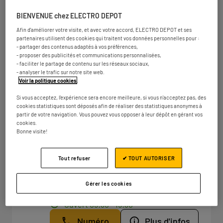
Numéro
Plus d'infos
BIENVENUE chez ELECTRO DEPOT
Afin d'améliorer votre visite, et avec votre accord, ELECTRO DEPOT et ses
partenaires utilisent des cookies qui traitent vos données personnelles pour :
- partager des contenus adaptés à vos préférences,
ELECTRO DEPOT PARIS -
4
- proposer des publicités et communications personnalisées,
COIGNIERES
- faciliter le partage de contenu sur les réseaux sociaux,
- analyser le trafic sur notre site web.
26.12
44 route Nationale 10
Voir la politique cookies
.
km
78310 Coignières
Si vous acceptez, l'expérience sera encore meilleure, si vous n'acceptez pas, des
Ouvert 09:30 - 19:30
cookies statistiques sont déposés afin de réaliser des statistiques anonymes à
Numéro
Plus d'infos
partir de votre navigation. Vous pouvez vous opposer à leur dépôt en gérant vos
cookies.
Bonne visite!
ELECTRO DEPOT PARIS -
Tout refuser
✔ TOUT AUTORISER
5
VILLETANEUSE
27.96
Gérer les cookies
8 route de Saint-Leu
km
93430 Villetaneuse
Ouvert 09:30 - 19:30
Numéro
Plus d'infos