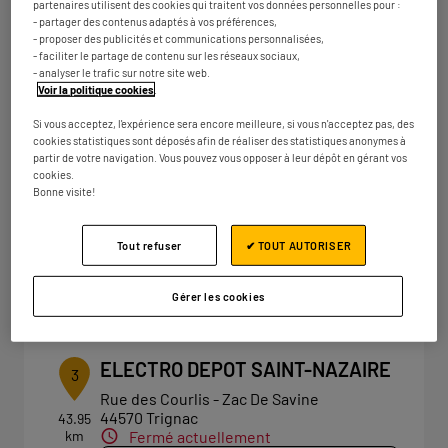
380 route de Vannes
partenaires utilisent des cookies qui traitent vos données personnelles pour :
44700 Orvault
- partager des contenus adaptés à vos préférences,
Fermé actuellement
- proposer des publicités et communications personnalisées,
- faciliter le partage de contenu sur les réseaux sociaux,
Numéro
Plus d'infos
- analyser le trafic sur notre site web.
Voir la politique cookies
.
Si vous acceptez, l'expérience sera encore meilleure, si vous n'acceptez pas, des
cookies statistiques sont déposés afin de réaliser des statistiques anonymes à
ELECTRO DEPOT NANTES -
partir de votre navigation. Vous pouvez vous opposer à leur dépôt en gérant vos
2
cookies.
BASSE GOULAINE
Bonne visite!
19.29
18 rue de l'Atlantique
km
44115 Basse-Goulaine
Tout refuser
✔ TOUT AUTORISER
Fermé actuellement
Numéro
Plus d'infos
Gérer les cookies
ELECTRO DEPOT SAINT-NAZAIRE
3
Rue des Courlis - Zac De Savine
44570 Trignac
43.95
km
Fermé actuellement