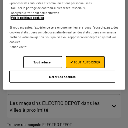
7 rue Louis de Funès
- proposer des publicités et communications personnalisées,
km
33140 Villenave-d'Ornon
- faciliter le partage de contenu sur les réseaux sociaux,
Ouvert 09:30 - 19:30
- analyser le trafic sur notre site web.
Voir la politique cookies
.
Numéro
Plus d'infos
Si vous acceptez, l'expérience sera encore meilleure, si vous n'acceptez pas, des
cookies statistiques sont déposés afin de réaliser des statistiques anonymes à
partir de votre navigation. Vous pouvez vous opposer à leur dépôt en gérant vos
cookies.
ELECTRO DEPOT BORDEAUX
2
Bonne visite!
Sainte-Eulalie
17.87 km
2 rue de l'Air du Temps
Tout refuser
✔ TOUT AUTORISER
33560 Sainte-Eulalie
Ouvert 09:30 - 19:00
Gérer les cookies
Numéro
Plus d'infos
Les magasins ELECTRO DEPOT dans les
villes à proximité
Trouver un magasin ELECTRO DEPOT