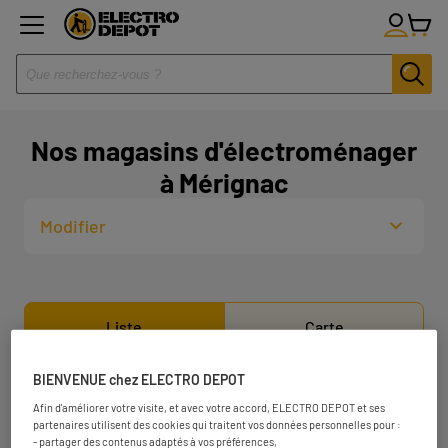
Nos magasins d'électroménager
à Mérignac
Modifier
Liste
Carte
BIENVENUE chez ELECTRO DEPOT
ELECTRO DEPOT BORDEAUX -
1
Afin d'améliorer votre visite, et avec votre accord, ELECTRO DEPOT et ses
VILLENAVE D'ORNON
partenaires utilisent des cookies qui traitent vos données personnelles pour :
- partager des contenus adaptés à vos préférences,
12.73