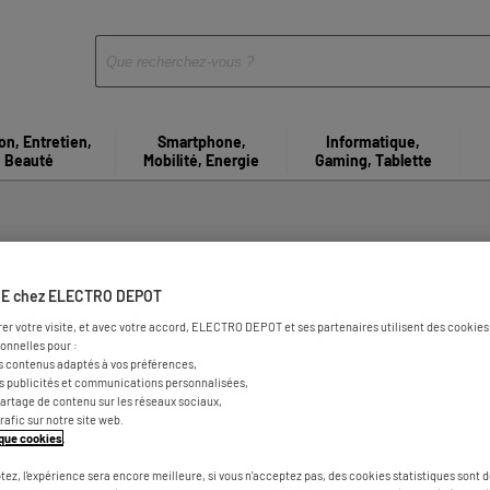
on, Entretien,
Smartphone,
Informatique,
Beauté
Mobilité, Energie
Gaming, Tablette
agasins d'électroménager à E
E chez ELECTRO DEPOT
rer votre visite, et avec votre accord, ELECTRO DEPOT et ses partenaires utilisent des cookies 
onnelles pour :
s contenus adaptés à vos préférences,
es publicités et communications personnalisées,
e partage de contenu sur les réseaux sociaux,
trafic sur notre site web.
tique cookies
.
tez, l'expérience sera encore meilleure, si vous n'acceptez pas, des cookies statistiques sont 