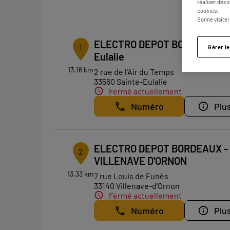
réaliser des 
cookies.
Bonne visite!
ELECTRO DEPOT BORDEAUX Sa
1
Gérer l
Eulalie
13.16 km
2 rue de l'Air du Temps
33560 Sainte-Eulalie
Fermé actuellement
Numéro
Plus
ELECTRO DEPOT BORDEAUX -
2
VILLENAVE D'ORNON
13.33 km
7 rue Louis de Funès
33140 Villenave-d'Ornon
Fermé actuellement
Numéro
Plus