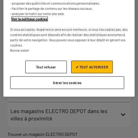
7 rue Louis de Funès
- proposer des publicités et communications personnalisées,
33140 Villenave-d'Ornon
- faciliter le partage de contenu sur les réseaux sociaux,
Fermé actuellement
- analyser le trafic sur notre site web.
Voir la politique cookies
.
Numéro
Plus d'infos
Si vous acceptez, l'expérience sera encore meilleure, si vous n'acceptez pas, des
cookies statistiques sont déposés afin de réaliser des statistiques anonymes à
partir de votre navigation. Vous pouvez vous opposer à leur dépôt en gérant vos
cookies.
ELECTRO DEPOT BORDEAUX
2
Bonne visite!
Sainte-Eulalie
9.31 km
2 rue de l'Air du Temps
Tout refuser
✔ TOUT AUTORISER
33560 Sainte-Eulalie
Fermé actuellement
Gérer les cookies
Numéro
Plus d'infos
Les magasins ELECTRO DEPOT dans les
villes à proximité
Trouver un magasin ELECTRO DEPOT