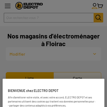
Nos magasins d'électroménager
à Floirac
Modifier
Liste
Carte
BIENVENUE chez ELECTRO DEPOT
ELECTRO DEPOT BORDEAUX -
1
Afin d'améliorer votre visite, et avec votre accord, ELECTRO DEPOT et ses
VILLENAVE D'ORNON
partenaires utilisent des cookies qui traitent vos données personnelles pour :
- partager des contenus adaptés à vos préférences,
4.83 km