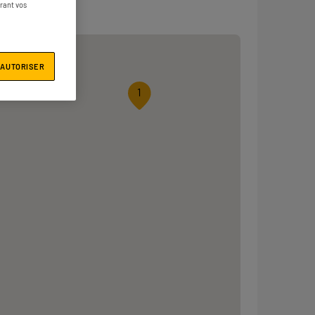
e
érant vos
 AUTORISER
1