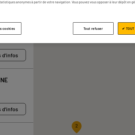
2 magasins ELECTRO DEPOT à Vienn
statistiques anonymes à partir de votre navigation. Vous pouvez vous opposer à leur dépôt en g
T PRIEST
es cookies
Tout refuser
✔ TOUT
 d'infos
NNE
 d'infos
2