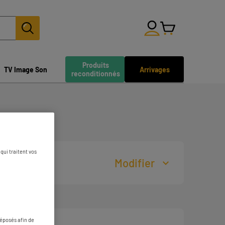
Produits
TV Image Son
Arrivages
reconditionnés
Vienne
qui traitent vos
Modifier
déposés afin de