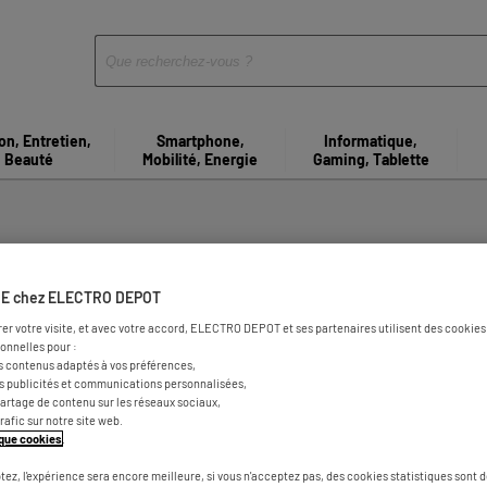
on, Entretien,
Smartphone,
Informatique,
Beauté
Mobilité, Energie
Gaming, Tablette
agasins d'électroménager à 
E chez ELECTRO DEPOT
rer votre visite, et avec votre accord, ELECTRO DEPOT et ses partenaires utilisent des cookies 
onnelles pour :
s contenus adaptés à vos préférences,
es publicités et communications personnalisées,
e partage de contenu sur les réseaux sociaux,
trafic sur notre site web.
tique cookies
.
tez, l'expérience sera encore meilleure, si vous n'acceptez pas, des cookies statistiques sont 