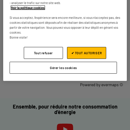
- analyser le trafic sur notre site web.
km
Fermé aujourd'hui
Voir la politique cookies
.
Numéro
Plus d'infos
Si vous acceptez, l'expérience sera encore meilleure, si vous n'acceptez pas, des
cookies statistiques sont déposés afin de réaliser des statistiques anonymes à
partir de votre navigation. Vous pouvez vous opposer à leur dépôt en gérant vos
cookies.
Les magasins ELECTRO DEPOT dans les
Bonne visite!
villes à proximité
Tout refuser
✔ TOUT AUTORISER
Trouver un magasin ELECTRO DEPOT
France
Gérer les cookies
Saverne
Powered by
evermaps ©
Ensemble, pour réduire notre consommation
d’énergie