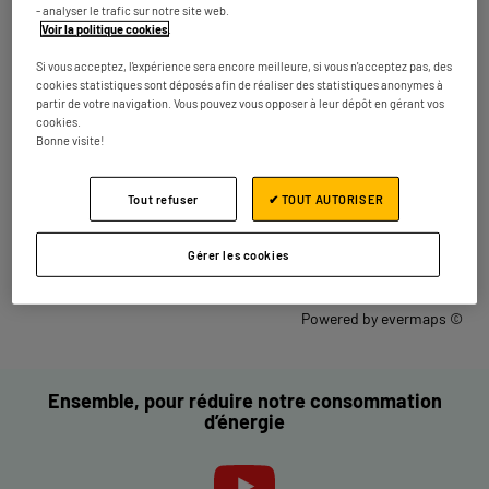
- analyser le trafic sur notre site web.
km
Fermé actuellement
Voir la politique cookies
.
Numéro
Plus d'infos
Si vous acceptez, l'expérience sera encore meilleure, si vous n'acceptez pas, des
cookies statistiques sont déposés afin de réaliser des statistiques anonymes à
partir de votre navigation. Vous pouvez vous opposer à leur dépôt en gérant vos
cookies.
Les magasins ELECTRO DEPOT dans les
Bonne visite!
villes à proximité
Tout refuser
✔ TOUT AUTORISER
Trouver un magasin ELECTRO DEPOT
France
Gérer les cookies
Sarreguemines
Powered by
evermaps ©
Ensemble, pour réduire notre consommation
d’énergie