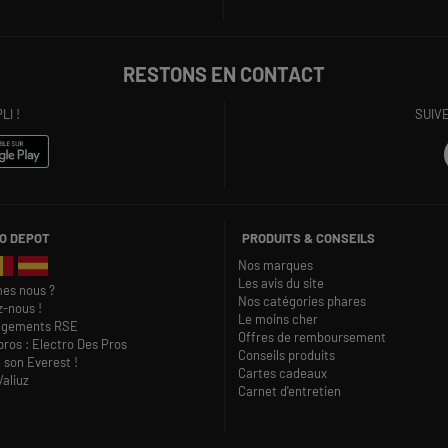
RESTONS EN CONTACT
I !
SUIV
O DEPOT
PRODUITS & CONSEILS
Nos marques
Les avis du site
es nous ?
Nos catégories phares
z-nous !
Le moins cher
agements RSE
Offres de remboursement
pros : Electro Des Pros
Conseils produits
 son Everest !
Cartes cadeaux
Valiuz
Carnet d'entretien