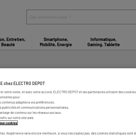
on, Entretien,
Smartphone,
Informatique,
Beauté
Mobilité, Energie
Gaming, Tablette
agasins d'électroménager à 
E chez ELECTRO DEPOT
rer votre visite, et avec votre accord, ELECTRO DEPOT et ses partenaires utilisent des cookies 
onnelles pour :
s contenus adaptés à vos préférences,
es publicités et communications personnalisées,
e partage de contenu sur les réseaux sociaux,
trafic sur notre site web.
tique cookies
.
tez, l'expérience sera encore meilleure, si vous n'acceptez pas, des cookies statistiques sont 