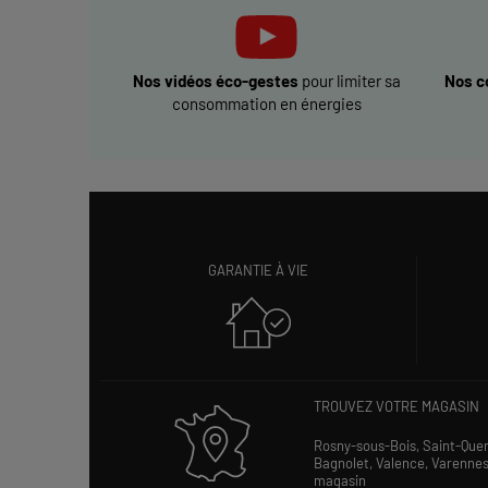
Nos vidéos éco-gestes
pour limiter sa
Nos c
consommation en énergies
GARANTIE À VIE
TROUVEZ VOTRE MAGASIN
Rosny-sous-Bois,
Saint-Que
Bagnolet,
Valence,
Varenne
magasin