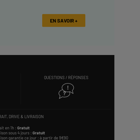
EN SAVOIR +
QUESTIONS / RÉPONSES
AIT, DRIVE & LIVRAISON
ait en 1h :
Gratuit
ison sous 4 jours :
Gratuit
ison garantie ce jour : à partir de 9€90