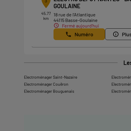
3
GOULAINE
45.77
18 rue de l'Atlantique
km
44115 Basse-Goulaine
Fermé aujourd'hui
Numéro
Plus
Le
Electroménager Saint-Nazaire
Electromén
Electroménager Couëron
Electromén
Electroménager Bouguenais
Electromén