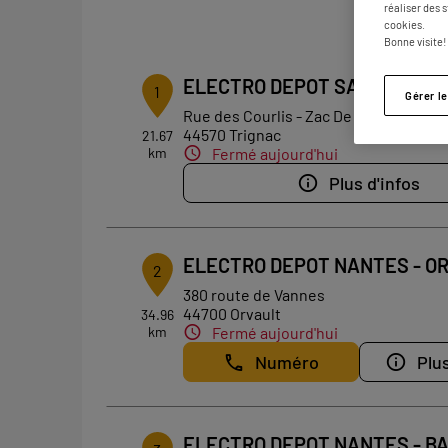
réaliser des 
cookies.
Bonne visite!
ELECTRO DEPOT SAINT-NAZA
1
Gérer l
Rue des Courlis - Zac De Savine
44570 Trignac
21.67
km
Fermé aujourd'hui
Plus d'infos
ELECTRO DEPOT NANTES - O
2
380 route de Vannes
44700 Orvault
34.96
km
Fermé aujourd'hui
Numéro
Plus
ELECTRO DEPOT NANTES - B