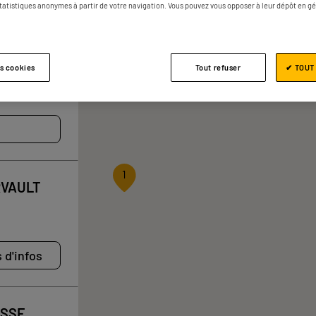
3 magasins ELECTRO DEPOT à Porni
statistiques anonymes à partir de votre navigation. Vous pouvez vous opposer à leur dépôt en g
IRE
es cookies
Tout refuser
✔ TOUT
1
RVAULT
 d'infos
ASSE