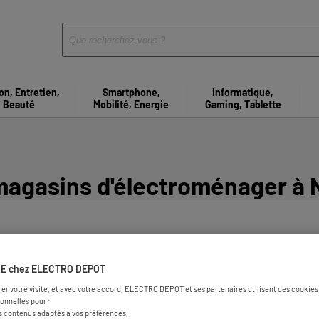
on, Entretien,
Smartphone,
Informatique,
Beauté
Mobilité, Energie
Gaming, Tablette
magasins d'électroménager à 
E chez ELECTRO DEPOT
rer votre visite, et avec votre accord, ELECTRO DEPOT et ses partenaires utilisent des cookies 
onnelles pour :
s contenus adaptés à vos préférences,