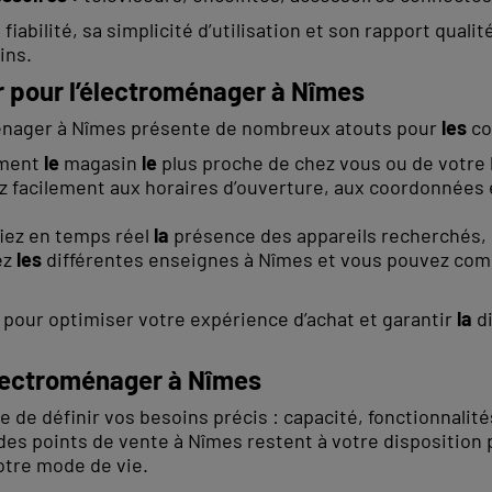
abilité, sa simplicité d’utilisation et son rapport quali
ins.
r pour l’électroménager à Nîmes
roménager à Nîmes présente de nombreux atouts pour
les
co
ement
le
magasin
le
plus proche de chez vous ou de votre l
 facilement aux horaires d’ouverture, aux coordonnées e
iez en temps réel
la
présence des appareils recherchés, 
ez
les
différentes enseignes à Nîmes et vous pouvez co
el pour optimiser votre expérience d’achat et garantir
la
di
électroménager à Nîmes
ile de définir vos besoins précis : capacité, fonctionna
des points de vente à Nîmes restent à votre disposition 
otre mode de vie.