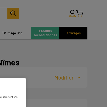
Produits
TV Image Son
Arrivages
reconditionnés
Nîmes
Modifier
qui traitent vos