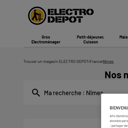
Gros
Petit-déjeuner,
Mais
Electroménager
Cuisson
Trouver un magasin ELECTRO DEPOT
France
Nîmes
Nos 
Ma recherche :
Nîmes
BIENVENU
Afin d'amélio
données pers
- partager de