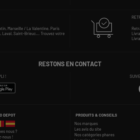
RETR
ntin,
Marseille / La Valentine,
Paris
Retr
s,
Laval,
Saint-Brieuc...
Trouvez votre
Livra
Livra
RESTONS EN CONTACT
I !
SUIV
O DEPOT
PRODUITS & CONSEILS
Nos marques
Les avis du site
es nous ?
Nos catégories phares
z-nous !