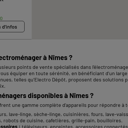
30
 d'infos
électroménager à Nîmes ?
usieurs points de vente spécialisés dans l'électroménag
vous équiper en toute sérénité, en bénéficiant d’un large
ues, telles qu’Electro Dépôt, proposent des solutions 
ix.
ménagers disponibles à Nîmes ?
frent une gamme complète d’appareils pour répondre à 
rs, lave-linge, sèche-linge, cuisinières, fours, lave-vaiss
 robots de cuisine, cafetières, grille-pain, bouilloires.
ssoires :
téléviseurs, enceintes, accessoires connecté