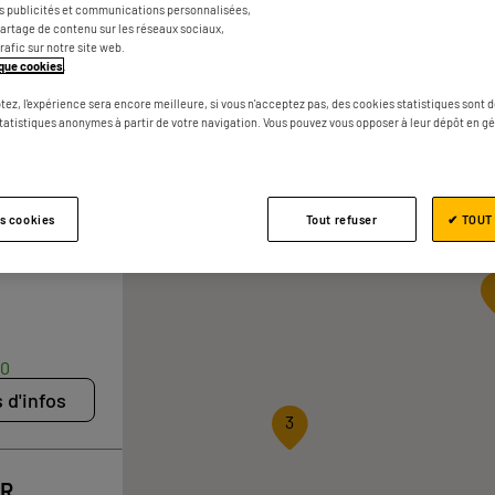
3 magasins ELECTRO DEPOT à Nîme
es publicités et communications personnalisées,
e partage de contenu sur les réseaux sociaux,
trafic sur notre site web.
tique cookies
.
tez, l'expérience sera encore meilleure, si vous n'acceptez pas, des cookies statistiques sont 
statistiques anonymes à partir de votre navigation. Vous pouvez vous opposer à leur dépôt en g
30
 d'infos
es cookies
Tout refuser
✔ TOUT
30
 d'infos
3
ER