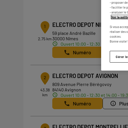
- proposer d
- faciliter l
- analyser le 
Voir la poli
ELECTRO DEPOT NIMES
1
Si vous accep
réaliser des 
59 place André Bazille
cookies.
30000 Nîmes
2.75 km
Bonne visite!
Ouvert 10:00 - 12:30 et 14:00 - 19:
Numéro
Plus
Gérer l
ELECTRO DEPOT AVIGNON
2
809 Avenue Pierre Bérégovoy
84140 Avignon
43.38
km
Ouvert 10:00 - 12:30 et 14:00 - 19:
Numéro
Plus
ELECTRO DEPOT MONTPELLI