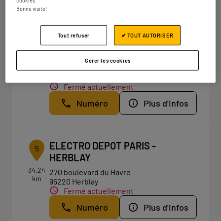
cookies.
Bonne visite!
Tout refuser
✔ TOUT AUTORISER
ELECTRO DEPOT GARGES-LES-
4
GONESSE
Gérer les cookies
32.24
ZAC du Pont de Pierre
km
95140 Garges lès Gonesse
Fermé actuellement
Numéro
Plus d'infos
ELECTRO DEPOT PARIS -
5
HERBLAY
34.24
270 boulevard du Havre
km
95220 Herblay
Fermé actuellement
Numéro
Plus d'infos