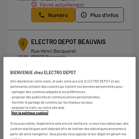
Fermé actuellement
Numéro
Plus d'infos
ELECTRO DEPOT BEAUVAIS
2
Rue Henri Becquerel
60000 Beauvais
27.92
km
Fermé actuellement
Numéro
Plus d'infos
BIENVENUE chez ELECTRO DEPOT
Afin d'améliorer votre visite, et avec votre accord, ELECTRO DEPOT et ses
partenaires utilisent des cookies qui traitent vos données personnelles pour :
- partager des contenus adaptés à vos préférences,
- proposer des publicités et communications personnalisées,
ELECTRO DEPOT PARIS -
3
- faciliter le partage de contenu sur les réseaux sociaux,
SARCELLES
- analyser le trafic sur notre site web.
Voir la politique cookies
.
31.08
200 avenue de la Division Leclerc
km
95200 Sarcelles
Si vous acceptez, l'expérience sera encore meilleure, si vous n'acceptez pas, des
Fermé actuellement
cookies statistiques sont déposés afin de réaliser des statistiques anonymes à
partir de votre navigation. Vous pouvez vous opposer à leur dépôt en gérant vos
Numéro
Plus d'infos