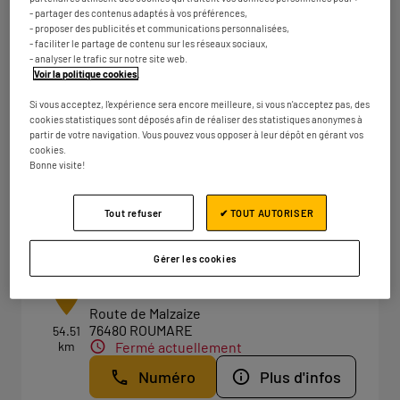
Fermé actuellement
- partager des contenus adaptés à vos préférences,
- proposer des publicités et communications personnalisées,
Numéro
Plus d'infos
- faciliter le partage de contenu sur les réseaux sociaux,
- analyser le trafic sur notre site web.
Voir la politique cookies
.
Si vous acceptez, l'expérience sera encore meilleure, si vous n'acceptez pas, des
ELECTRO DEPOT CAEN
cookies statistiques sont déposés afin de réaliser des statistiques anonymes à
2
partir de votre navigation. Vous pouvez vous opposer à leur dépôt en gérant vos
Centre Commercial Val Saint Clair
cookies.
14200 Hérouville-Saint-Clair
50.61
Bonne visite!
km
Fermé actuellement
Numéro
Plus d'infos
Tout refuser
✔ TOUT AUTORISER
Gérer les cookies
ELECTRO DEPOT BARENTIN
3
Route de Malzaize
76480 ROUMARE
54.51
km
Fermé actuellement
Numéro
Plus d'infos