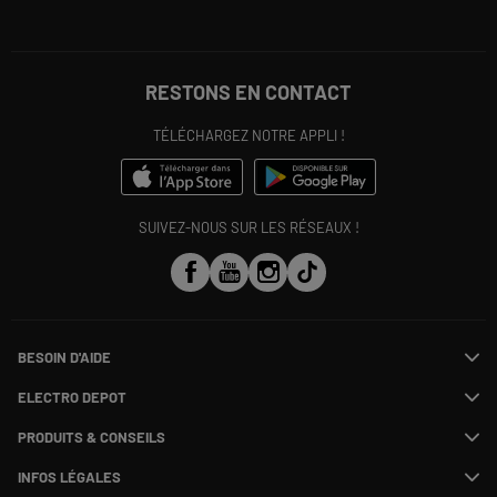
RESTONS EN CONTACT
TÉLÉCHARGEZ NOTRE APPLI !
SUIVEZ-NOUS SUR LES RÉSEAUX !
BESOIN D'AIDE
Contactez-nous
ELECTRO DEPOT
Suivre ma commande
Modifier ou annuler ma commande
PRODUITS & CONSEILS
SAV
Qui sommes nous ?
Payer en plusieurs fois
Nos marques
Rejoignez-nous !
INFOS LÉGALES
Information phishing
Les avis du site
Nos engagements RSE