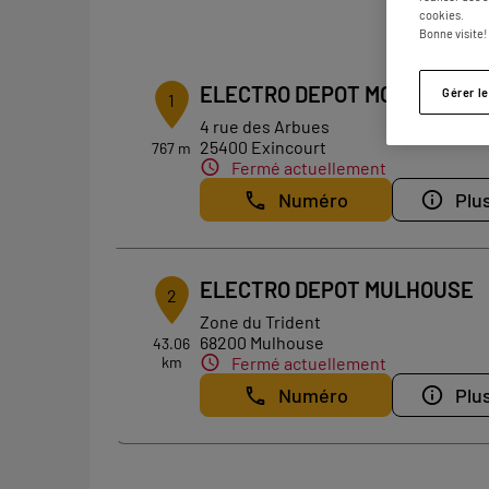
2
cookies.
Bonne visite!
ELECTRO DEPOT MONTBELIA
Gérer l
1
4 rue des Arbues
25400 Exincourt
767 m
Fermé actuellement
Numéro
Plus
ELECTRO DEPOT MULHOUSE
2
Zone du Trident
68200 Mulhouse
43.06
km
Fermé actuellement
Numéro
Plus