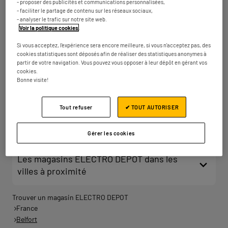
- proposer des publicités et communications personnalisées,
km
Fermé actuellement
- faciliter le partage de contenu sur les réseaux sociaux,
- analyser le trafic sur notre site web.
Numéro
Plus d'infos
Voir la politique cookies
.
Si vous acceptez, l'expérience sera encore meilleure, si vous n'acceptez pas, des
cookies statistiques sont déposés afin de réaliser des statistiques anonymes à
partir de votre navigation. Vous pouvez vous opposer à leur dépôt en gérant vos
ELECTRO DEPOT MULHOUSE
2
cookies.
Bonne visite!
Zone du Trident
68200 Mulhouse
35.36
km
Fermé actuellement
Tout refuser
✔ TOUT AUTORISER
Numéro
Plus d'infos
Gérer les cookies
Les magasins ELECTRO DEPOT dans les
villes à proximité
Trouver un magasin ELECTRO DEPOT
France
Belfort