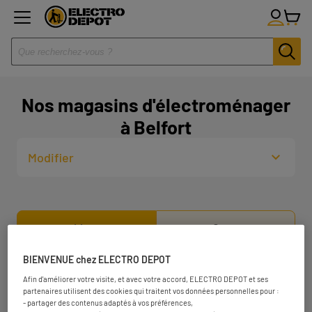
Nos magasins d'électroménager
à Belfort
Modifier
Liste
Carte
BIENVENUE chez ELECTRO DEPOT
ELECTRO DEPOT MONTBELIARD
1
Afin d'améliorer votre visite, et avec votre accord, ELECTRO DEPOT et ses
partenaires utilisent des cookies qui traitent vos données personnelles pour :
4 rue des Arbues
- partager des contenus adaptés à vos préférences,
25400 Exincourt
15.55