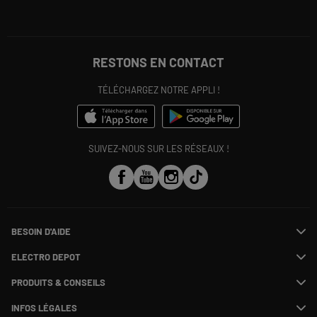
RESTONS EN CONTACT
TÉLÉCHARGEZ NOTRE APPLI !
SUIVEZ-NOUS SUR LES RÉSEAUX !
BESOIN D'AIDE
Contactez-nous
ELECTRO DEPOT
Suivre ma commande
Modifier ou annuler ma commande
PRODUITS & CONSEILS
SAV
Qui sommes nous ?
Payer en plusieurs fois
Nos marques
Rejoignez-nous !
INFOS LÉGALES
Information phishing
Les avis du site