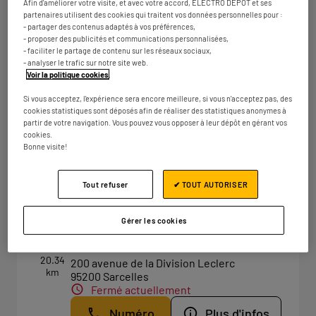
Afin d'améliorer votre visite, et avec votre accord, ELECTRO DEPOT et ses
Numéro
Plus d'infos
partenaires utilisent des cookies qui traitent vos données personnelles pour :
- partager des contenus adaptés à vos préférences,
- proposer des publicités et communications personnalisées,
- faciliter le partage de contenu sur les réseaux sociaux,
- analyser le trafic sur notre site web.
ELECTRO DEPOT PARIS -
Voir la politique cookies
.
4
VILLETANEUSE
Si vous acceptez, l'expérience sera encore meilleure, si vous n'acceptez pas, des
19.58
cookies statistiques sont déposés afin de réaliser des statistiques anonymes à
8 route de Saint-Leu
km
partir de votre navigation. Vous pouvez vous opposer à leur dépôt en gérant vos
93430 Villetaneuse
cookies.
Fermé actuellement
Bonne visite!
Numéro
Plus d'infos
Tout refuser
✔ TOUT AUTORISER
Gérer les cookies
ELECTRO DEPOT PARIS -
5
SARCELLES
20.34
200 avenue de la Division Leclerc
km
95200 Sarcelles
Fermé actuellement
Numéro
Plus d'infos