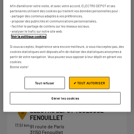
37 route d'Espagne
31120 Portet-sur-Garonne
Afin d'améliorer votre visite, et avec votre accord, ELECTRO DEPOT et ses
Ouvert 09:30 - 19:30
partenaires utilisent des cookies qui traitent vos données personnelles pour :
- partager des contenus adaptés à vos préférences,
Numéro
Plus d'infos
- proposer des publicités et communications personnalisées,
- faciliter le partage de contenu sur les réseaux sociaux,
- analyser le trafic sur notre site web.
Voir la politique cookies
.
ELECTRO DEPOT TOULOUSE -
Si vous acceptez, l'expérience sera encore meilleure, si vous n'acceptez pas, des
2
cookies statistiques sont déposés afin de réaliser des statistiques anonymes à
COLOMIERS
partir de votre navigation. Vous pouvez vous opposer à leur dépôt en gérant vos
9.25 km
cookies.
Chemin de la Salvetat
Bonne visite!
31770 Colomiers
Ouvert 09:30 - 19:30
Tout refuser
✔ TOUT AUTORISER
Numéro
Plus d'infos
Gérer les cookies
ELECTRO DEPOT TOULOUSE -
3
FENOUILLET
17.51 km
91 route de Paris
31150 Fenouillet