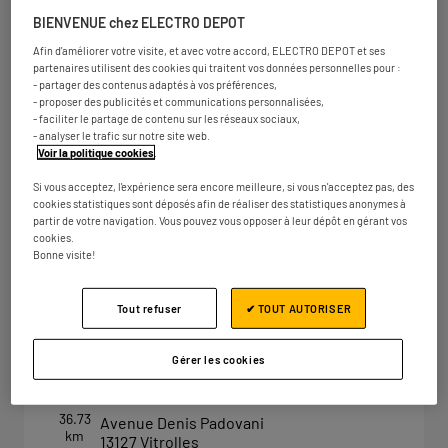
50 montée du Commandant Robien
13011 Marseille
BIENVENUE chez ELECTRO DEPOT
Ouvert 10:00 - 12:30 et 14:00 - 19:30
Afin d'améliorer votre visite, et avec votre accord, ELECTRO DEPOT et ses
Numéro
Plus d'infos
partenaires utilisent des cookies qui traitent vos données personnelles pour :
- partager des contenus adaptés à vos préférences,
- proposer des publicités et communications personnalisées,
- faciliter le partage de contenu sur les réseaux sociaux,
- analyser le trafic sur notre site web.
ELECTRO DEPOT MARSEILLE -
Voir la politique cookies
.
2
PLAN DE CAMPAGNE
Si vous acceptez, l'expérience sera encore meilleure, si vous n'acceptez pas, des
cookies statistiques sont déposés afin de réaliser des statistiques anonymes à
28.76
Zone commerciale de Plan de Campagne
partir de votre navigation. Vous pouvez vous opposer à leur dépôt en gérant vos
km
13480 Cabriès
cookies.
Ouvert 10:00 - 12:30 et 14:00 - 19:30
Bonne visite!
Numéro
Plus d'infos
Tout refuser
✔ TOUT AUTORISER
Gérer les cookies
ELECTRO DEPOT MARSEILLE -
3
VITROLLES
36.73
Avenue Denis Padovani
km
13127 Vitrolles