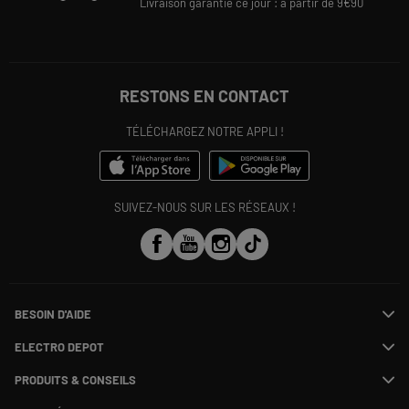
Livraison garantie ce jour : à partir de 9€90
RESTONS EN CONTACT
TÉLÉCHARGEZ NOTRE APPLI !
SUIVEZ-NOUS SUR LES RÉSEAUX !
BESOIN D'AIDE
Contactez-nous
ELECTRO DEPOT
Suivre ma commande
Modifier ou annuler ma commande
PRODUITS & CONSEILS
SAV
Qui sommes nous ?
Payer en plusieurs fois
Nos marques