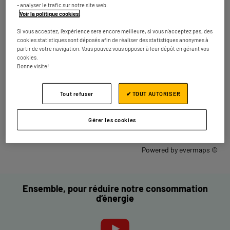
- analyser le trafic sur notre site web.
Fermé aujourd'hui
Voir la politique cookies
.
Numéro
Plus d'infos
Si vous acceptez, l'expérience sera encore meilleure, si vous n'acceptez pas, des
cookies statistiques sont déposés afin de réaliser des statistiques anonymes à
partir de votre navigation. Vous pouvez vous opposer à leur dépôt en gérant vos
cookies.
Les magasins ELECTRO DEPOT dans les
Bonne visite!
villes à proximité
Tout refuser
✔ TOUT AUTORISER
Trouver un magasin ELECTRO DEPOT
France
Gérer les cookies
Saint-Jacques-de-la-Lande
Powered by
evermaps ©
Ensemble, pour réduire notre consommation
d’énergie