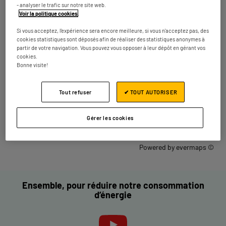
- analyser le trafic sur notre site web.
Fermé actuellement
Voir la politique cookies
.
Numéro
Plus d'infos
Si vous acceptez, l'expérience sera encore meilleure, si vous n'acceptez pas, des
cookies statistiques sont déposés afin de réaliser des statistiques anonymes à
partir de votre navigation. Vous pouvez vous opposer à leur dépôt en gérant vos
cookies.
Les magasins ELECTRO DEPOT dans les
Bonne visite!
villes à proximité
Tout refuser
✔ TOUT AUTORISER
Trouver un magasin ELECTRO DEPOT
France
Gérer les cookies
Plougastel-Daoulas
Powered by
evermaps ©
Ensemble, pour réduire notre consommation
d’énergie