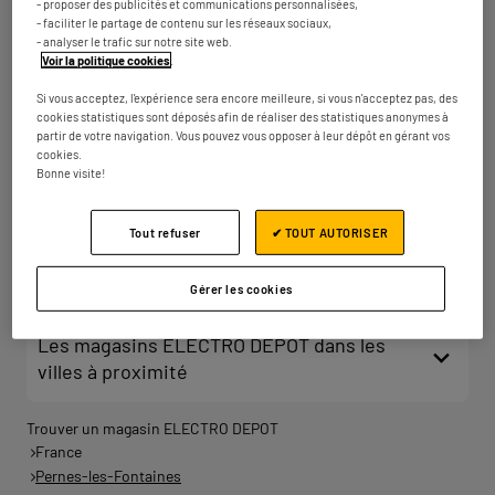
- proposer des publicités et communications personnalisées,
km
Fermé aujourd'hui
- faciliter le partage de contenu sur les réseaux sociaux,
- analyser le trafic sur notre site web.
Numéro
Plus d'infos
Voir la politique cookies
.
Si vous acceptez, l'expérience sera encore meilleure, si vous n'acceptez pas, des
cookies statistiques sont déposés afin de réaliser des statistiques anonymes à
partir de votre navigation. Vous pouvez vous opposer à leur dépôt en gérant vos
ELECTRO DEPOT NIMES
2
cookies.
Bonne visite!
59 place André Bazille
30000 Nîmes
57.92
km
Fermé aujourd'hui
Tout refuser
✔ TOUT AUTORISER
Numéro
Plus d'infos
Gérer les cookies
Les magasins ELECTRO DEPOT dans les
villes à proximité
Trouver un magasin ELECTRO DEPOT
France
Pernes-les-Fontaines