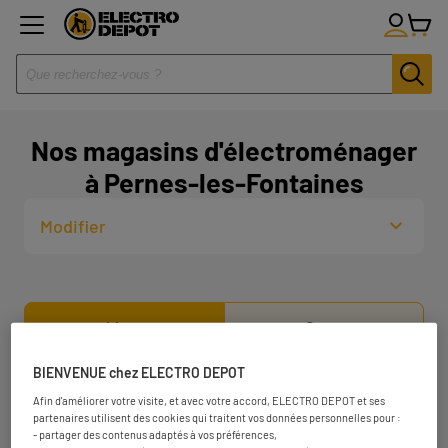
Nos magasins d'électroménager
à Pernes-les-Fontaines
Modifier
Liste
Carte
BIENVENUE chez ELECTRO DEPOT
ELECTRO DEPOT AVIGNON
1
Afin d'améliorer votre visite, et avec votre accord, ELECTRO DEPOT et ses
partenaires utilisent des cookies qui traitent vos données personnelles pour :
809 Avenue Pierre Bérégovoy
- partager des contenus adaptés à vos préférences,
84140 Avignon
15.32