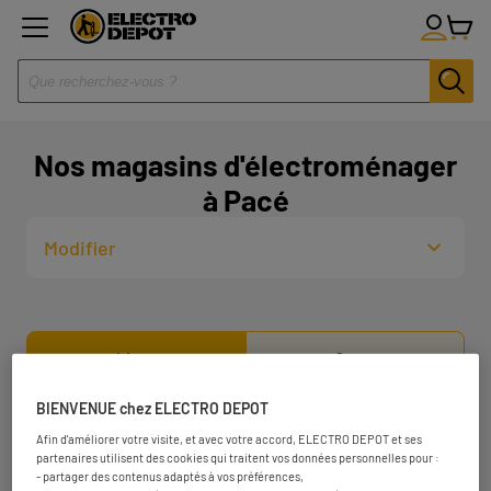
Nos magasins d'électroménager
à Pacé
Modifier
Liste
Carte
BIENVENUE chez ELECTRO DEPOT
ELECTRO DEPOT RENNES
1
Afin d'améliorer votre visite, et avec votre accord, ELECTRO DEPOT et ses
partenaires utilisent des cookies qui traitent vos données personnelles pour :
ZAC de l'Auge de Pierre
- partager des contenus adaptés à vos préférences,
35000 Rennes
6.7 km