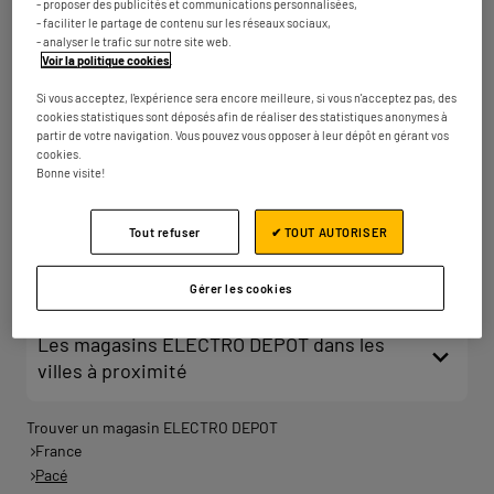
- proposer des publicités et communications personnalisées,
Ouvert 09:30 - 19:30
- faciliter le partage de contenu sur les réseaux sociaux,
- analyser le trafic sur notre site web.
Numéro
Plus d'infos
Voir la politique cookies
.
Si vous acceptez, l'expérience sera encore meilleure, si vous n'acceptez pas, des
cookies statistiques sont déposés afin de réaliser des statistiques anonymes à
partir de votre navigation. Vous pouvez vous opposer à leur dépôt en gérant vos
ELECTRO DEPOT DINARD
2
cookies.
Bonne visite!
4 rue du Cap Horn
35730 Pleurtuit
55.14
km
Ouvert 09:30 - 19:00
Tout refuser
✔ TOUT AUTORISER
Numéro
Plus d'infos
Gérer les cookies
Les magasins ELECTRO DEPOT dans les
villes à proximité
Trouver un magasin ELECTRO DEPOT
France
Pacé