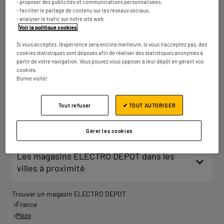
- proposer des publicités et communications personnalisées,
km
Fermé actuellement
- faciliter le partage de contenu sur les réseaux sociaux,
- analyser le trafic sur notre site web.
Numéro
Plus d'infos
Voir la politique cookies
.
Si vous acceptez, l'expérience sera encore meilleure, si vous n'acceptez pas, des
cookies statistiques sont déposés afin de réaliser des statistiques anonymes à
partir de votre navigation. Vous pouvez vous opposer à leur dépôt en gérant vos
ELECTRO DEPOT BEZIERS
2
cookies.
Bonne visite!
Zone de Viargues
34440 Colombiers
36.23
km
Fermé actuellement
Tout refuser
✔ TOUT AUTORISER
Numéro
Plus d'infos
Gérer les cookies
Les magasins ELECTRO DEPOT dans les
villes à proximité
Trouver un magasin ELECTRO DEPOT
France
Mèze