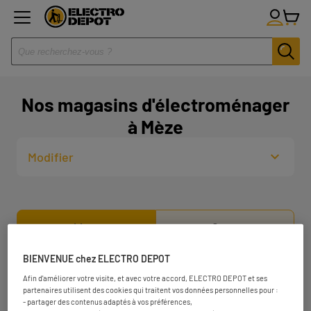
Nos magasins d'électroménager
à Mèze
Modifier
Liste
Carte
BIENVENUE chez ELECTRO DEPOT
ELECTRO DEPOT MONTPELLIER
1
Afin d'améliorer votre visite, et avec votre accord, ELECTRO DEPOT et ses
partenaires utilisent des cookies qui traitent vos données personnelles pour :
Rue Robert Schuman
- partager des contenus adaptés à vos préférences,
34430 Saint-Jean-de-Védas
25.46