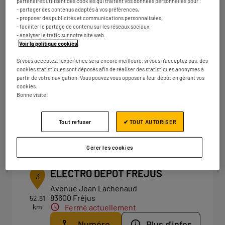
Avenue Robespierre
partenaires utilisent des cookies qui traitent vos données personnelles pour :
83130 La Garde
- partager des contenus adaptés à vos préférences,
- proposer des publicités et communications personnalisées,
Fermé actuellement
- faciliter le partage de contenu sur les réseaux sociaux,
Numéro
Plus d'infos
- analyser le trafic sur notre site web.
Voir la politique cookies
.
Si vous acceptez, l'expérience sera encore meilleure, si vous n'acceptez pas, des
cookies statistiques sont déposés afin de réaliser des statistiques anonymes à
ELECTRO DEPOT TOULON
partir de votre navigation. Vous pouvez vous opposer à leur dépôt en gérant vos
2
cookies.
85 boulevard de l'Europe
Bonne visite!
83500 La Seyne-sur-Mer
31.92
km
Fermé actuellement
Tout refuser
✔ TOUT AUTORISER
Numéro
Plus d'infos
Gérer les cookies
ELECTRO DEPOT FREJUS
3
Avenue Jean Lachenaud
83600 Fréjus
52.81
km
Fermé actuellement
Numéro
Plus d'infos