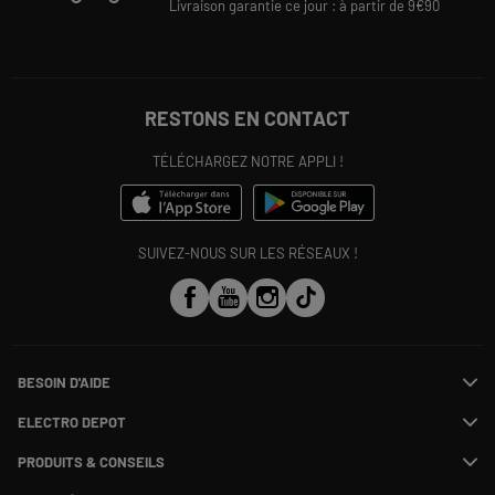
Livraison garantie ce jour : à partir de 9€90
RESTONS EN CONTACT
TÉLÉCHARGEZ NOTRE APPLI !
SUIVEZ-NOUS SUR LES RÉSEAUX !
BESOIN D'AIDE
Contactez-nous
ELECTRO DEPOT
Suivre ma commande
Modifier ou annuler ma commande
PRODUITS & CONSEILS
SAV
Qui sommes nous ?
Payer en plusieurs fois
Nos marques