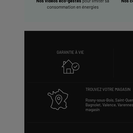
Nos vidéos éco-gestes
pour limiter sa
Nos c
consommation en énergies
GARANTIE À VIE
TROUVEZ VOTRE MAGASIN
Rosny-sous-Bois,
Saint-Que
Bagnolet,
Valence,
Varenne
magasin