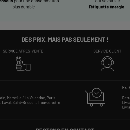
onseils
pour une consommation
Tout savoir sur
plus durable
l’étiquette énergie
DES PRIX, MAIS PAS SEULEMENT !
SERVICE APRÈS-VENTE
SERVICE CLIENT
RETR
ntin,
Marseille / La Valentine,
Paris
Retr
s,
Laval,
Saint-Brieuc...
Trouvez votre
Livra
Livra