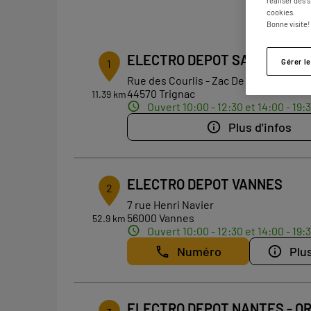
3 maga
réaliser des 
cookies.
Bonne visite!
ELECTRO DEPOT SAINT-NAZA
Gérer l
1
Rue des Courlis - Zac De Savine
44570 Trignac
11.39 km
Ouvert 10:00 - 12:30 et 14:00 - 19:
Plus d'infos
ELECTRO DEPOT VANNES
2
7 rue Henri Navier
56000 Vannes
52.9 km
Ouvert 10:00 - 12:30 et 14:00 - 19:
Numéro
Plus
ELECTRO DEPOT NANTES - O