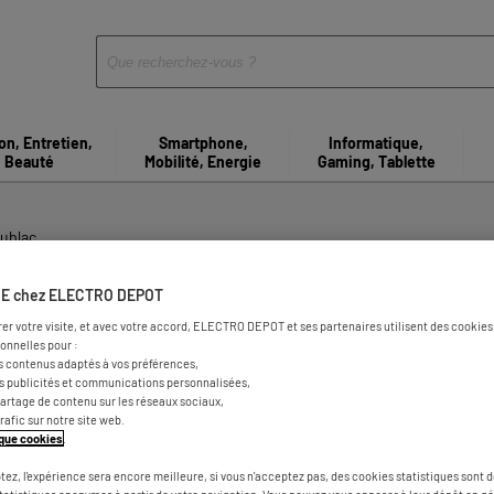
on, Entretien,
Smartphone,
Informatique,
Beauté
Mobilité, Energie
Gaming, Tablette
ublac
s d'électroménager à La Bau
E chez ELECTRO DEPOT
rer votre visite, et avec votre accord, ELECTRO DEPOT et ses partenaires utilisent des cookies 
onnelles pour :
ublac
s contenus adaptés à vos préférences,
es publicités et communications personnalisées,
e partage de contenu sur les réseaux sociaux,
trafic sur notre site web.
tique cookies
.
tez, l'expérience sera encore meilleure, si vous n'acceptez pas, des cookies statistiques sont 