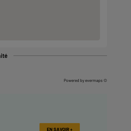
ité
Powered by
evermaps ©
EN SAVOIR +