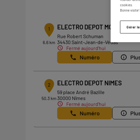
2
cookies.
Bonne visite!
ELECTRO DEPOT MONTPELLI
Gérer l
1
Rue Robert Schuman
34430 Saint-Jean-de-Védas
6.6 km
Fermé aujourd'hui
Numéro
Plus
ELECTRO DEPOT NIMES
2
59 place André Bazille
30000 Nîmes
50.3 km
Fermé aujourd'hui
Numéro
Plus