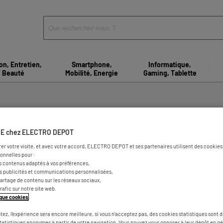
on, Entretien,
Smartphone,
Informatique,
Beauté
Mobilité, Energie
Gaming, Tablette
gasins d'électroménager à J
E chez ELECTRO DEPOT
rer votre visite, et avec votre accord, ELECTRO DEPOT et ses partenaires utilisent des cookies 
onnelles pour :
s contenus adaptés à vos préférences,
es publicités et communications personnalisées,
e partage de contenu sur les réseaux sociaux,
trafic sur notre site web.
tique cookies
.
tez, l'expérience sera encore meilleure, si vous n'acceptez pas, des cookies statistiques sont 
statistiques anonymes à partir de votre navigation. Vous pouvez vous opposer à leur dépôt en g