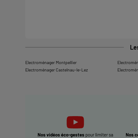
Le
Electroménager Montpellier
Electromén
Electroménager Castelnau-le-Lez
Electromén
Nos vidéos éco-gestes
pour limiter sa
Nos c