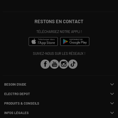
RESTONS EN CONTACT
TÉLÉCHARGEZ NOTRE APPLI !
SUIVEZ-NOUS SUR LES RÉSEAUX !
BESOIN D'AIDE
Contactez-nous
ELECTRO DEPOT
Suivre ma commande
Modifier ou annuler ma commande
PRODUITS & CONSEILS
SAV
Qui sommes nous ?
Payer en plusieurs fois
Nos marques
Rejoignez-nous !
INFOS LÉGALES
Information phishing
Les avis du site
Nos engagements RSE