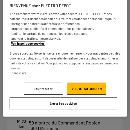
Avenue Denis Padovani
km
13127 Vitrolles
BIENVENUE chez ELECTRO DEPOT
Ouvert 10:00 - 12:30 et 14:00 - 19:30
Afin d'améliorer votre visite, et avec votre accord, ELECTRO DEPOT et ses
partenaires utilisent des cookies qui traitent vos données personnelles pour :
Numéro
Plus d'infos
- partager des contenus adaptés à vos préférences,
- proposer des publicités et communications personnalisées,
- faciliter le partage de contenu sur les réseaux sociaux,
- analyser le trafic sur notre site web.
Voir la politique cookies
.
ELECTRO DEPOT MARSEILLE -
2
PLAN DE CAMPAGNE
Si vous acceptez, l'expérience sera encore meilleure, si vous n'acceptez pas, des
cookies statistiques sont déposés afin de réaliser des statistiques anonymes à
37.52
Zone commerciale de Plan de Campagne
partir de votre navigation. Vous pouvez vous opposer à leur dépôt en gérant vos
km
13480 Cabriès
cookies.
Ouvert 10:00 - 12:30 et 14:00 - 19:30
Bonne visite!
Numéro
Plus d'infos
Tout refuser
✔ TOUT AUTORISER
Gérer les cookies
ELECTRO DEPOT MARSEILLE - LA
3
VALENTINE
51.23
50 montée du Commandant Robien
km
13011 Marseille