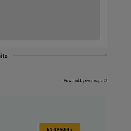
ité
Powered by
evermaps ©
EN SAVOIR +