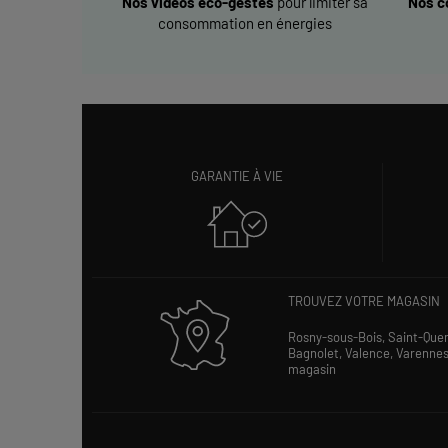
Nos vidéos éco-gestes
pour limiter sa
Nos c
consommation en énergies
GARANTIE À VIE
TROUVEZ VOTRE MAGASIN
Rosny-sous-Bois,
Saint-Que
Bagnolet,
Valence,
Varenne
magasin