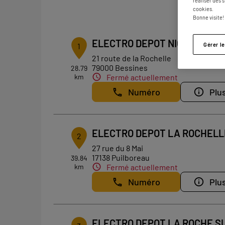
3 maga
réaliser des 
cookies.
Bonne visite!
ELECTRO DEPOT NIORT
Gérer l
1
21 route de la Rochelle
79000 Bessines
28.79
km
Fermé actuellement
Numéro
Plus
ELECTRO DEPOT LA ROCHELL
2
27 rue du 8 Mai
17138 Puilboreau
39.84
km
Fermé actuellement
Numéro
Plus
ELECTRO DEPOT LA ROCHE S