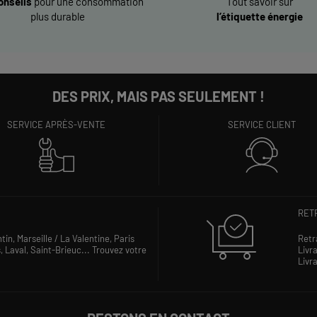
onseils
pour une consommation
Tout savoir sur
plus durable
l’étiquette énergie
DES PRIX, MAIS PAS SEULEMENT !
SERVICE APRÈS-VENTE
SERVICE CLIENT
RETR
ntin,
Marseille / La Valentine,
Paris
Retr
s,
Laval,
Saint-Brieuc...
Trouvez votre
Livra
Livra