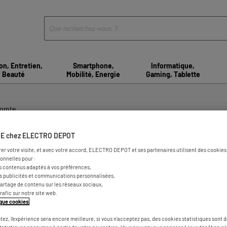
on, Entretien,
Smartphone,
Informatique,
Beauté
Mobilité, Energie
Gaming, Tablette
Comte
ns d'électroménager à Fonten
E chez ELECTRO DEPOT
rer votre visite, et avec votre accord, ELECTRO DEPOT et ses partenaires utilisent des cookies 
onnelles pour :
omte
s contenus adaptés à vos préférences,
es publicités et communications personnalisées,
e partage de contenu sur les réseaux sociaux,
trafic sur notre site web.
tique cookies
.
tez, l'expérience sera encore meilleure, si vous n'acceptez pas, des cookies statistiques sont 