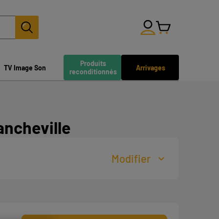
Produits
TV Image Son
Arrivages
reconditionnés
ncheville
Modifier