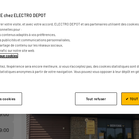
E MEZIERES
E chez ELECTRO DEPOT
rer votre visite, et avec votre accord, ELECTRO DEPOT et ses partenaires utilisent des cookies 
onnelles pour :
s contenus adaptés à vos préférences,
es publicités et communications personnalisées,
e partage de contenu sur les réseaux sociaux,
trafic sur notre site web.
tique cookies
.
tez, l'expérience sera encore meilleure, si vous n'acceptez pas, des cookies statistiques sont 
statistiques anonymes à partir de votre navigation. Vous pouvez vous opposer à leur dépôt en g
19:00
19:00
es cookies
Tout refuser
✔ TOUT
19:00
19:00