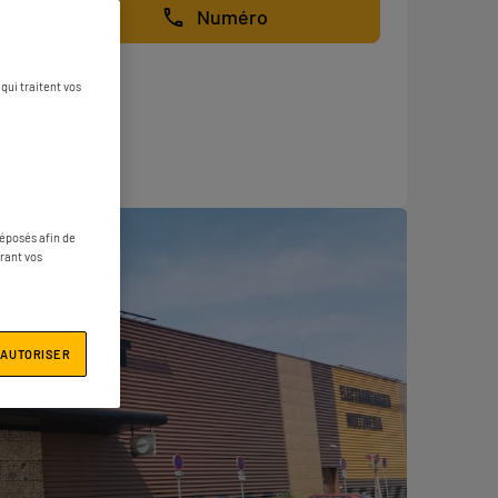
Numéro
qui traitent vos
déposés afin de
érant vos
 AUTORISER